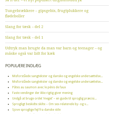
Så’n der – et nyt populært ungdomsudtryk
Tungebrækkere – gipsgebis, frugtplukkere og
flødeboller
Slang for tæsk – del 2
Slang for tæsk – del 1
Udtryk man brugte da man var barn og teenager – og
måske også var lidt for kæk
POPULÆRE INDLÆG
Misforståede sangtekster og danske og engelske undersættelse...
Misforståede sangtekster og danske og engelske undersættelse...
Pâtes au saumon avec le pénis de faux
Faste vendinger der ikke rigtig giver mening
Undgå at bruge ordet ’meget’ – en guide til sproglig præcisi...
Sprogligt beskidte skilte – Om sex-relaterede by- og v...
Sjove sproglige fejl fra danske stile