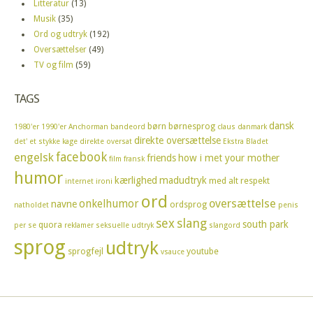
Litteratur
(13)
Musik
(35)
Ord og udtryk
(192)
Oversættelser
(49)
TV og film
(59)
TAGS
dansk
børn
børnesprog
1980'er
1990'er
Anchorman
bandeord
claus
danmark
direkte oversættelse
det' et stykke kage
direkte oversat
Ekstra Bladet
facebook
engelsk
friends
how i met your mother
film
fransk
humor
kærlighed
madudtryk
med alt respekt
internet
ironi
ord
oversættelse
onkelhumor
navne
ordsprog
natholdet
penis
sex
slang
south park
quora
per se
reklamer
seksuelle udtryk
slangord
sprog
udtryk
sprogfejl
youtube
vsauce