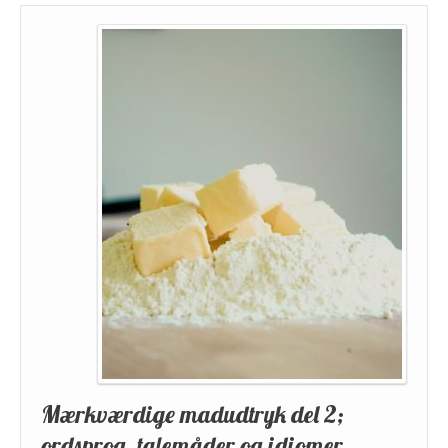
Mærkværdige madudtryk del 2;
ordsprog, talemåder og idiomer