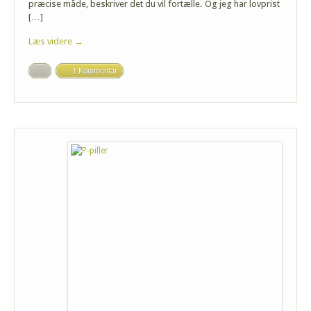
præcise måde, beskriver det du vil fortælle. Og jeg har lovprist
[…]
Læs videre →
1 Kommentar