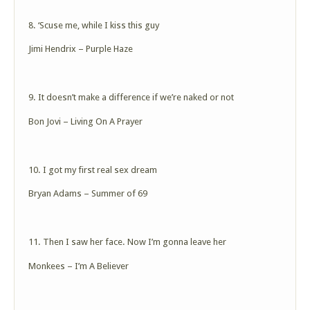
8. ‘Scuse me, while I kiss this guy
Jimi Hendrix – Purple Haze
9. It doesn’t make a difference if we’re naked or not
Bon Jovi – Living On A Prayer
10. I got my first real sex dream
Bryan Adams – Summer of 69
11. Then I saw her face. Now I’m gonna leave her
Monkees – I’m A Believer