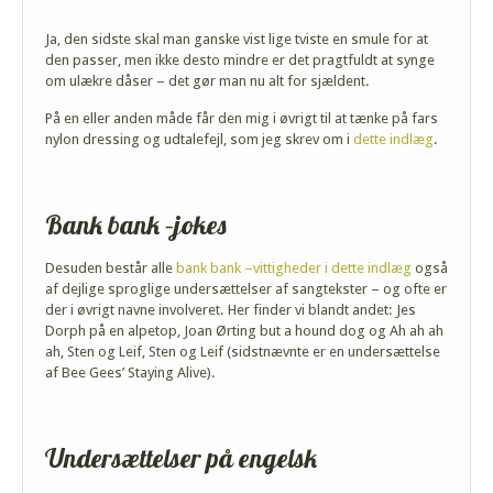
Ja, den sidste skal man ganske vist lige tviste en smule for at
den passer, men ikke desto mindre er det pragtfuldt at synge
om ulækre dåser – det gør man nu alt for sjældent.
På en eller anden måde får den mig i øvrigt til at tænke på fars
nylon dressing og udtalefejl, som jeg skrev om i
dette indlæg
.
Bank bank –jokes
Desuden består alle
bank bank –vittigheder i dette indlæg
også
af dejlige sproglige undersættelser af sangtekster – og ofte er
der i øvrigt navne involveret. Her finder vi blandt andet: Jes
Dorph på en alpetop, Joan Ørting but a hound dog og Ah ah ah
ah, Sten og Leif, Sten og Leif (sidstnævnte er en undersættelse
af Bee Gees’ Staying Alive).
Undersættelser på engelsk