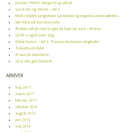
Danske 1980’er slangord og udtryk
Sjove rim og remser – del 2
Misforståede sangtekster og danske og engelske undersættelse...
Min hånd på min Elton John
Åndede udtryk man brugte da man var barn i 90’erne
Så fik vi også mad i dag
Onkel-humor – del 3; Thomas Hartmann vittigheder
Trekantsområdet
At lave på skamlerne
Så er den ged barberet
ARKIVER
maj 2017
marts 2017
februar 2017
oktober 2016
august 2016
juni 2016
maj 2016