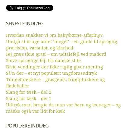
SENESTE INDLÆG
Hvordan snakker vi om baby/børne-afføring?
Undgå at bruge ordet ’meget’ – en guide til sproglig
præcision, variation og klarhed
Føj græs (foie gras) – om udtalefejl ved madord
Sjove sproglige fejl fra danske stile
Faste vendinger der ikke rigtig giver mening
Så’n der – et nyt populært ungdomsudtryk
Tungebrækkere – gipsgebis, frugtplukkere og
flødeboller
Slang for tæsk – del 2
Slang for tæsk – del 1
Udtryk man brugte da man var barn og teenager – og
måske også var lidt for kæk
POPULÆRE INDLÆG