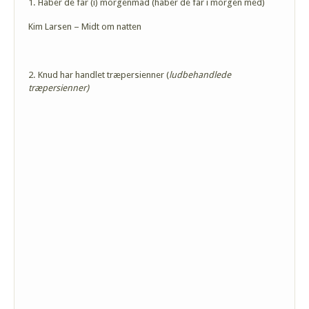
1. Håber de får (i) morgenmad (håber de får i morgen med)
Kim Larsen – Midt om natten
2. Knud har handlet træpersienner (
ludbehandlede
træpersienner)