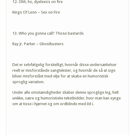
12. Ohh, ho, dyslexics on fire
Kings Of Leon – Sex on Fire
13. Who you gonna call? Those bastards
Ray Jr. Parker – Ghostbusters
Det er selvfølgelig forskelligt, hvornår disse undersættelser
reelt er misforståede sangtekster, og hvornår de så at sige
bliver misforstået med vilje for at skabe en humoristisk
sproglig variation.
Under alle omstændigheder skaber denne sproglige leg, helt
unikke, sære og humoristiske tekstbidder, hvor man kan synge
om at tisse i hjørnet og om ordblinde med ild i.