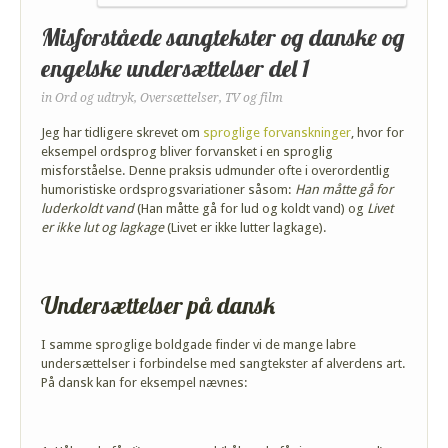
Misforståede sangtekster og danske og
engelske undersættelser del 1
in
Ord og udtryk
,
Oversættelser
,
TV og film
Jeg har tidligere skrevet om
sproglige forvanskninger
, hvor for
eksempel ordsprog bliver forvansket i en sproglig
misforståelse. Denne praksis udmunder ofte i overordentlig
humoristiske ordsprogsvariationer såsom:
Han måtte gå for
luderkoldt vand
(Han måtte gå for lud og koldt vand) og
Livet
er ikke lut og lagkage
(Livet er ikke lutter lagkage).
Undersættelser på dansk
I samme sproglige boldgade finder vi de mange labre
undersættelser i forbindelse med sangtekster af alverdens art.
På dansk kan for eksempel nævnes: