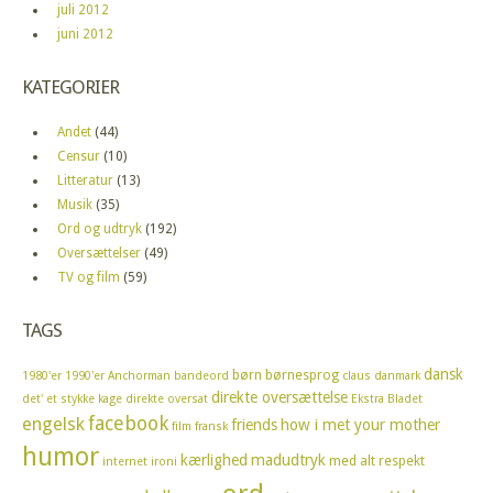
juli 2012
juni 2012
KATEGORIER
Andet
(44)
Censur
(10)
Litteratur
(13)
Musik
(35)
Ord og udtryk
(192)
Oversættelser
(49)
TV og film
(59)
TAGS
dansk
børn
børnesprog
1980'er
1990'er
Anchorman
bandeord
claus
danmark
direkte oversættelse
det' et stykke kage
direkte oversat
Ekstra Bladet
facebook
engelsk
friends
how i met your mother
film
fransk
humor
kærlighed
madudtryk
med alt respekt
internet
ironi