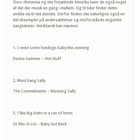
Ovre i Britannia og det forjættede Amerika laver de også noget
af det der musik en gang i mellem. Og til tider finder dette
endda vej til det danske. Derfor findes der naturligvis også en
del eksempler på undersættelser og misforståede engelske
sangtekster. Heriblandt kan nævnes:
1. I need some hotdogs baby this evening
Donna Summer – Hot Stuff
2. Must hang Sally
The Commitments – Mustang Sally
3. I like big butts in a can of limes
Sir Mix-A-Lot – Baby Got Back