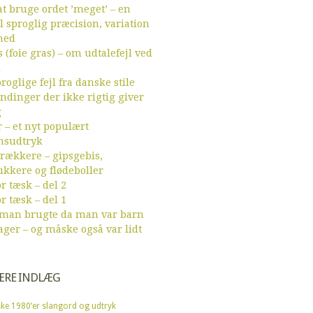
t bruge ordet ’meget’ – en
l sproglig præcision, variation
hed
 (foie gras) – om udtalefejl ved
d
roglige fejl fra danske stile
endinger der ikke rigtig giver
g
r – et nyt populært
sudtryk
ækkere – gipsgebis,
ukkere og flødeboller
r tæsk – del 2
r tæsk – del 1
 man brugte da man var barn
ager – og måske også var lidt
ÆRE INDLÆG
ke 1980’er slangord og udtryk