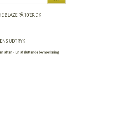
E BLAZE PÅ 10’ER.DK
ENS UDTRYK
 en aften • En afsluttende bemærkning