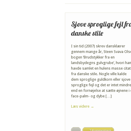
Sjove sproglige fejl fr
danske stile
I sin tid (2007) skrev dansklærer
gennem mange år, Steen Svava Ols
bogen ’Brudstykker fra en
landsbydegns gulvgrube’, hvori ha
havde samlet en hulens masse citat
fra danske stile. Nogle ville kalde
dem sproglige guldkorn eller sjove
sproglige fejl og det er intet mindr
end en fornøjelse at sætte øjnene i
face-palm- og dybe […]
Læs videre →
3 Kommentarer