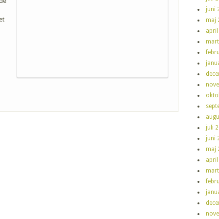
 de
juni
et
maj 
apri
mart
febr
janu
dece
nove
okto
sept
augu
juli 
juni
maj 
apri
mart
febr
janu
dece
nove