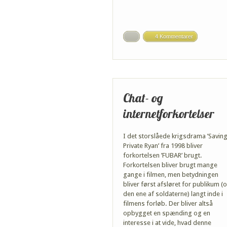
4 Kommentarer
Chat- og
internetforkortelser
I det storslåede krigsdrama ’Savin
Private Ryan’ fra 1998 bliver
forkortelsen ’FUBAR’ brugt.
Forkortelsen bliver brugt mange
gange i filmen, men betydningen
bliver først afsløret for publikum (
den ene af soldaterne) langt inde i
filmens forløb. Der bliver altså
opbygget en spænding og en
interesse i at vide, hvad denne