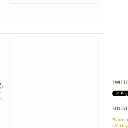
TWITTE
ig
stå
n
sk
SENEST
Hvordan
afførin