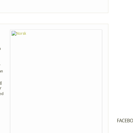
m
r
an
Og
r
ed
FACEB