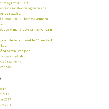
e rim og remser – del 2
orståede sangtekster og danske og
 undersættelse...
l-humor – del 3; Thomas Hartmann
der
de udtryk man brugte da man var barn i
ge vittigheder – nu med ‘haj’, ‘bank bank’
 ka...
ånd på min Elton John
ik vi også mad i dag
ve på skamlerne
mme båd
R
2017
s 2017
uar 2017
ber 2016