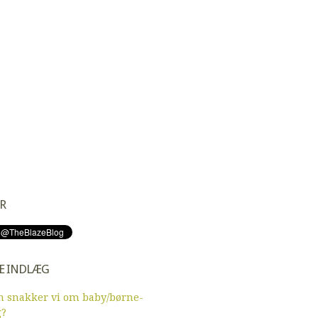
R
E INDLÆG
 snakker vi om baby/børne-
g?