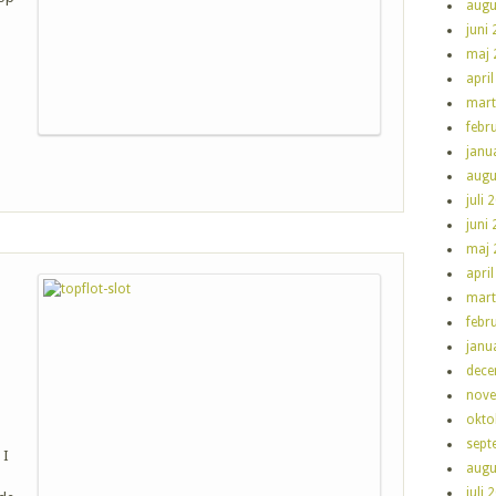
augu
juni
maj 
apri
mart
febr
janu
augu
juli 
juni
maj 
apri
mart
febr
janu
dece
nove
okto
sept
 I
augu
juli 