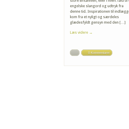
store Britannien, eller i hvert fald til
engelske slangord og udtryk fra
denne tid. Inspirationen til indlægg
kom fra et nyligt og særdeles
glædesfyldt gensyn med den […]
Læs videre →
0 Kommentarer