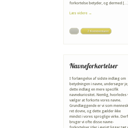
forkortelse betyder, og dermed […
Læs videre →
2 Kommentarer
Navneforkortelser
I forlængelse af sidste indlæg om
betydningen i navne, undersøger je
dette indlæg en mere specifik
navnekuriositet. Nemlig, hvorledes 
vælger at forkorte vores navne.
Grundlæggende er vi som mennesk
ret dovne, og dette gælder ikke
mindst i vores sproglige virke. Der
bruger vi ofte disse navne-
forkortelser (der i øvrigt ligger tæt