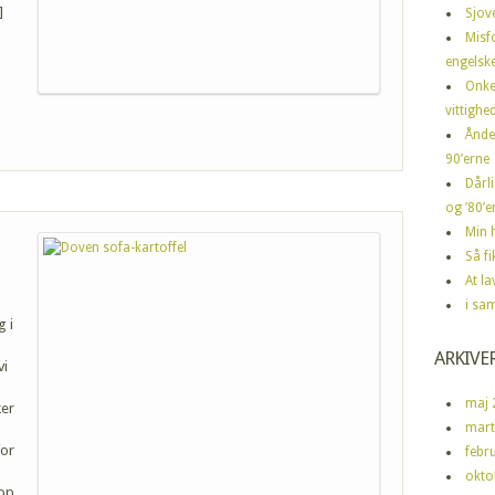
]
Sjov
Misf
engelske
Onke
vittighe
Ånde
90’erne
Dårli
og ’80’er
Min h
Så f
At la
i sa
g i
ARKIVE
vi
maj 
er
mart
for
febr
okto
 op