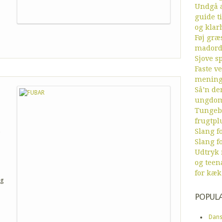
Undgå a
guide ti
og klar
Føj græs
mador
Sjove sp
Faste v
menin
Så’n de
ungdom
Tungebr
frugtpl
Slang fo
g
Slang fo
Udtryk
og teen
for kæk
og
POPUL
Dans