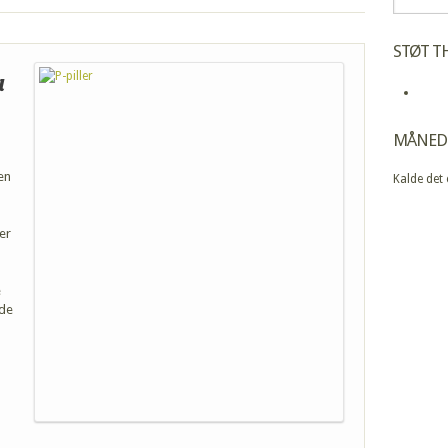
STØT TH
a
MÅNED
en
Kalde det
n
er
e
 de