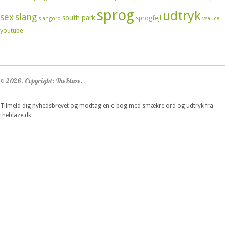
sprog
udtryk
sex
slang
south park
sprogfejl
slangord
vsauce
youtube
© 2026. Copyright: TheBlaze.
Tilmeld dig nyhedsbrevet og modtag en e-bog med smækre ord og udtryk fra
theblaze.dk