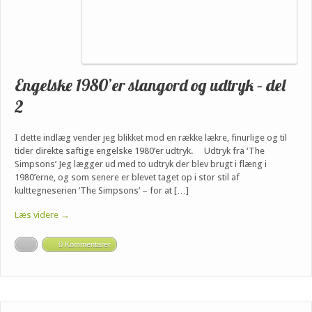
Engelske 1980’er slangord og udtryk – del
2
I dette indlæg vender jeg blikket mod en række lækre, finurlige og til
tider direkte saftige engelske 1980’er udtryk. Udtryk fra ‘The
Simpsons’ Jeg lægger ud med to udtryk der blev brugt i flæng i
1980’erne, og som senere er blevet taget op i stor stil af
kulttegneserien ’The Simpsons’ – for at […]
Læs videre →
0 Kommentarer