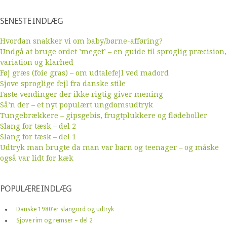
SENESTE INDLÆG
Hvordan snakker vi om baby/børne-afføring?
Undgå at bruge ordet ’meget’ – en guide til sproglig præcision,
variation og klarhed
Føj græs (foie gras) – om udtalefejl ved madord
Sjove sproglige fejl fra danske stile
Faste vendinger der ikke rigtig giver mening
Så’n der – et nyt populært ungdomsudtryk
Tungebrækkere – gipsgebis, frugtplukkere og flødeboller
Slang for tæsk – del 2
Slang for tæsk – del 1
Udtryk man brugte da man var barn og teenager – og måske
også var lidt for kæk
POPULÆRE INDLÆG
Danske 1980’er slangord og udtryk
Sjove rim og remser – del 2