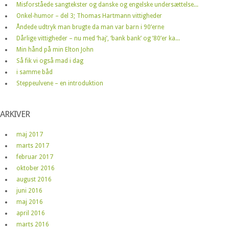
Misforståede sangtekster og danske og engelske undersættelse...
Onkel-humor – del 3; Thomas Hartmann vittigheder
Åndede udtryk man brugte da man var barn i 90’erne
Dårlige vittigheder – nu med ‘haj’, ‘bank bank’ og ’80’er ka...
Min hånd på min Elton John
Så fik vi også mad i dag
i samme båd
Steppeulvene – en introduktion
ARKIVER
maj 2017
marts 2017
februar 2017
oktober 2016
august 2016
juni 2016
maj 2016
april 2016
marts 2016