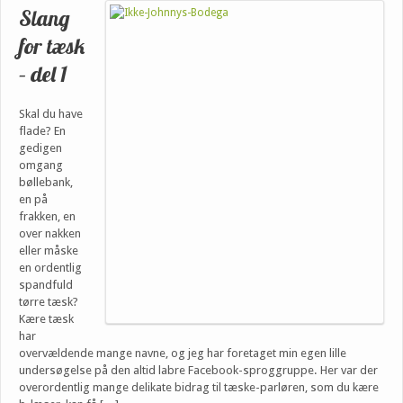
Slang
for tæsk
– del 1
Skal du have
flade? En
gedigen
omgang
bøllebank,
en på
frakken, en
over nakken
eller måske
en ordentlig
spandfuld
tørre tæsk?
Kære tæsk
har
overvældende mange navne, og jeg har foretaget min egen lille
undersøgelse på den altid labre Facebook-sproggruppe. Her var der
overordentlig mange delikate bidrag til tæske-parløren, som du kære