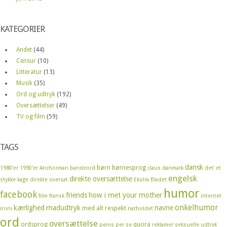
KATEGORIER
Andet
(44)
Censur
(10)
Litteratur
(13)
Musik
(35)
Ord og udtryk
(192)
Oversættelser
(49)
TV og film
(59)
TAGS
dansk
børn
børnesprog
1980'er
1990'er
Anchorman
bandeord
claus
danmark
det' et
engelsk
direkte oversættelse
stykke kage
direkte oversat
Ekstra Bladet
humor
facebook
friends
how i met your mother
film
fransk
internet
onkelhumor
kærlighed
madudtryk
navne
med alt respekt
ironi
natholdet
ord
oversættelse
ordsprog
quora
penis
per se
reklamer
seksuelle udtryk