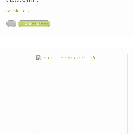
b-læser, kan få […]
Læs videre →
0 Kommentarer