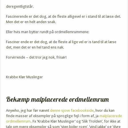
deregentligtstår.
Fascinerende er det dog, at de fleste alligevel er i stand til at læse det.
Men det er en helt anden snak.
Eller hvis man bytter rundt på ordmellemrummene:
Fasciner ende er det dog, at de fleste al lige vel er is tand til at læse
det, men det er en hel tand ens nak.
Forvirrende – det tror jeg nok, frisør!
Krabbe Klør Muslinger
Bekæmp malplacerede ordmellemrum
Anywho, jeg har før nævnt
denne sjove facebookside
, hvor du kan
finde masser af eksempler på sproglige fejl i form af, ja
malplacerede
ordmellemrum
. Fx ’Krabbe Klør Muslinger’ og ’Slik Trolden’, for ikke at
tale om nyere eksempler så som ’sten bider rogn’, ’vind jakke’ og ’dyre