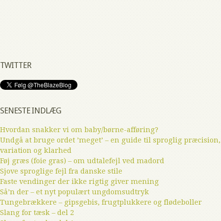
TWITTER
SENESTE INDLÆG
Hvordan snakker vi om baby/børne-afføring?
Undgå at bruge ordet ’meget’ – en guide til sproglig præcision,
variation og klarhed
Føj græs (foie gras) – om udtalefejl ved madord
Sjove sproglige fejl fra danske stile
Faste vendinger der ikke rigtig giver mening
Så’n der – et nyt populært ungdomsudtryk
Tungebrækkere – gipsgebis, frugtplukkere og flødeboller
Slang for tæsk – del 2