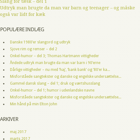
Slang for tæsk – del 1
Udtryk man brugte da man var barn og teenager – og måske
også var lidt for kæk
POPULÆRE INDLÆG
Danske 1980’er slangord og udtryk
Sjove rim og remser – del 2
Onkel-humor – del 3; Thomas Hartmann vittigheder
Åndede udtryk man brugte da man var barn i 90’erne
Dårlige vittigheder – nu med ‘haj’, ‘bank bank’ og ’80’er ka...
Misforståede sangtekster og danske og engelske undersættelse...
Gammel dansk slang – del 1; druk og værtshusslang
Onkel-humor – del 1; humor i udenlandske navne
Misforståede sangtekster og danske og engelske undersættelse...
Min hånd på min Elton John
ARKIVER
maj 2017
marts 2017