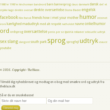
dansk
børn
børnesprog
1980'er
1990'er
Anchorman
bandeord
claus
danmark
det' et
engelsk
direkte oversættelse
stykke kage
direkte oversat
Ekstra Bladet
humor
facebook
friends
how i met your mother
film
fransk
internet
onkelhumor
kærlighed
madudtryk
navne
med alt respekt
ironi
natholdet
ord
oversættelse
ordsprog
quora
penis
per se
reklamer
seksuelle udtryk
sprog
udtryk
sex
slang
south park
sprogfejl
slangord
vsauce
youtube
© 2026. Copyright: TheBlaze.
Tilmeld dig nyhedsbrevet og modtag en e-bog med smækre ord og udtryk fra
theblaze.dk
Så er du en snuskebasse!