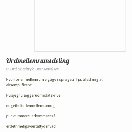
Ordmellemrumsdeling
in
Ord og udtryk
,
Oversættelser
Hvorfor er mellemrum vigtige i sproget? Tja, tillad mig at
eksemplificere:
Hvisjegnulæggerudmedatskrive
nogetheltudenmellemrumog
punktummerellerkommaerså
erdetrimeligsværtattydehvad