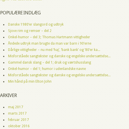
POPULÆRE INDLÆG
Danske 1980’er slangord og udtryk
Sjove rim og remser – del 2
Onkel-humor – del 3; Thomas Hartmann vittigheder
Åndede udtryk man brugte da man var barn i 90’erne
Dårlige vittigheder – nu med ‘haj’, ‘bank bank’ og ’80’er ka...
Misforståede sangtekster og danske og engelske undersættelse...
Gammel dansk slang – del 1; druk og værtshusslang
Onkel-humor – del 1; humor i udenlandske navne
Misforståede sangtekster og danske og engelske undersættelse...
Min hånd på min Elton John
ARKIVER
maj 2017
marts 2017
februar 2017
oktober 2016