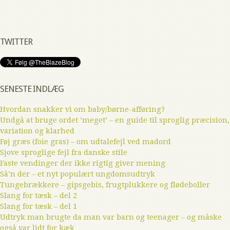
TWITTER
SENESTE INDLÆG
Hvordan snakker vi om baby/børne-afføring?
Undgå at bruge ordet ’meget’ – en guide til sproglig præcision,
variation og klarhed
Føj græs (foie gras) – om udtalefejl ved madord
Sjove sproglige fejl fra danske stile
Faste vendinger der ikke rigtig giver mening
Så’n der – et nyt populært ungdomsudtryk
Tungebrækkere – gipsgebis, frugtplukkere og flødeboller
Slang for tæsk – del 2
Slang for tæsk – del 1
Udtryk man brugte da man var barn og teenager – og måske
også var lidt for kæk