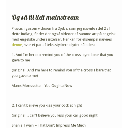
Og så til lidt mainstream
Præcis ligesom videoen fra Djebz, som jeg nævnte i del 2 af
dette indlæg, finder der også videoer af samme art på engelsk
med engelske undersættelser. Her kan for eksempel nævnes
denne
, hvor et par af tekststykkerne lyder således:
1. And I’m here to remind you of the cross-eyed bear that you
gave to me
(original: And I’m here to remind you of the cross I bare that
you gave to me)
Alanis Morissette – You Oughta Now
2. I can’t believe you kiss your cock at night
(original: I can’t believe you kiss your car good night)
Shania Twain – That Don’t Impress Me Much