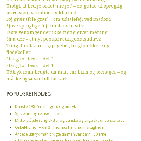
Undgå at bruge ordet ’meget’ – en guide til sproglig
præcision, variation og klarhed
Føj græs (foie gras) – om udtalefejl ved madord
Sjove sproglige fejl fra danske stile
Faste vendinger der ikke rigtig giver mening
Så’n der – et nyt populært ungdomsudtryk
Tungebrækkere – gipsgebis, frugtplukkere og
flødeboller
Slang for tæsk – del 2
Slang for tæsk – del 1
Udtryk man brugte da man var barn og teenager – og
måske også var lidt for kæk
POPULÆRE INDLÆG
Danske 1980’er slangord og udtryk
Sjove rim og remser – del 2
Misforståede sangtekster og danske og engelske undersættelse...
Onkel-humor – del 3; Thomas Hartmann vittigheder
Åndede udtryk man brugte da man var barn i 90’erne