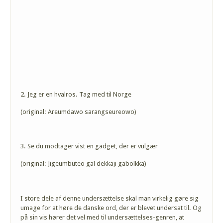
2. Jeg er en hvalros. Tag med til Norge
(original: Areumdawo sarangseureowo)
3. Se du modtager vist en gadget, der er vulgær
(original: Jigeumbuteo gal dekkaji gabolkka)
I store dele af denne undersættelse skal man virkelig gøre sig
umage for at høre de danske ord, der er blevet undersat til. Og
på sin vis hører det vel med til undersættelses-genren, at