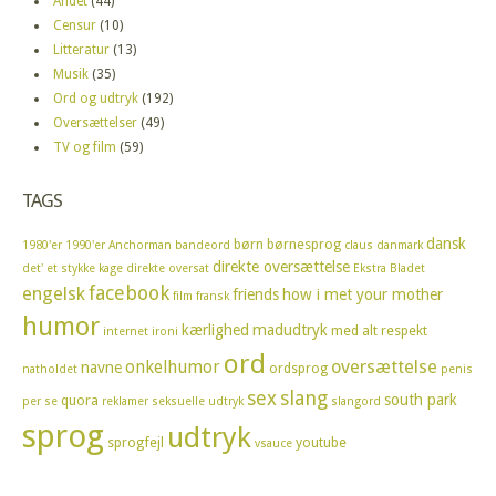
Andet
(44)
Censur
(10)
Litteratur
(13)
Musik
(35)
Ord og udtryk
(192)
Oversættelser
(49)
TV og film
(59)
TAGS
dansk
børn
børnesprog
1980'er
1990'er
Anchorman
bandeord
claus
danmark
direkte oversættelse
det' et stykke kage
direkte oversat
Ekstra Bladet
facebook
engelsk
friends
how i met your mother
film
fransk
humor
kærlighed
madudtryk
med alt respekt
internet
ironi
ord
oversættelse
onkelhumor
navne
ordsprog
natholdet
penis
sex
slang
south park
quora
per se
reklamer
seksuelle udtryk
slangord
sprog
udtryk
sprogfejl
youtube
vsauce