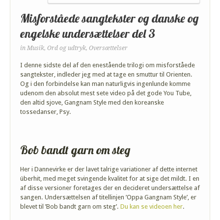
Misforståede sangtekster og danske og
engelske undersættelser del 3
in
Musik
,
Ord og udtryk
,
Oversættelser
I denne sidste del af den enestående trilogi om misforståede
sangtekster, indleder jeg med at tage en smuttur til Orienten.
Og i den forbindelse kan man naturligvis ingenlunde komme
udenom den absolut mest sete video på det gode You Tube,
den altid sjove, Gangnam Style med den koreanske
tossedanser, Psy.
Bob bandt garn om steg
Her i Dannevirke er der lavet talrige variationer af dette internet
überhit, med meget svingende kvalitet for at sige det mildt. I en
af disse versioner foretages der en decideret undersættelse af
sangen. Undersættelsen af titellinjen ’Oppa Gangnam Style’, er
blevet til ’Bob bandt garn om steg’.
Du kan se videoen her
.