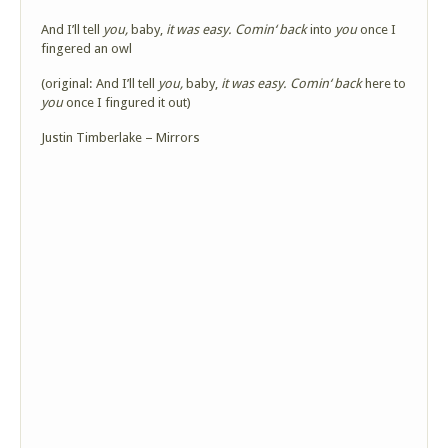
And I’ll tell
you
,
baby,
it was easy
.
Comin
‘
back
into
you
once I
fingered an owl
(original: And I’ll tell
you
,
baby,
it was easy
.
Comin
‘
back
here to
you
once I fingured it out)
Justin Timberlake – Mirrors