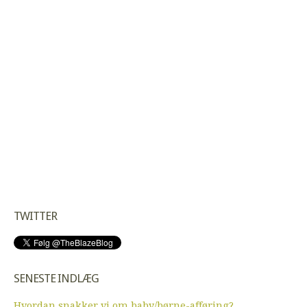
TWITTER
SENESTE INDLÆG
Hvordan snakker vi om baby/børne-afføring?