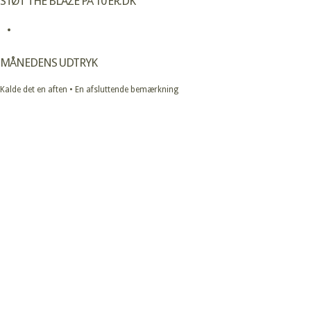
STØT THE BLAZE PÅ 10’ER.DK
MÅNEDENS UDTRYK
Kalde det en aften • En afsluttende bemærkning