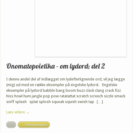
Onomatopoietika – om lydord; del 2
I denne andel del af indlægget om lydefterlignende ord, vil jeg lægge
(mig) ud med en række eksempler på engelske lydord. Engelske
eksempler på lydord babble bang boom buzz clack clang crack fizz
hiss howl hum jangle pop pow ratatattat scratch screech sizzle smack
sniff splash splat splosh squeak squish swish tap […]
Læs videre →
0 Kommentarer