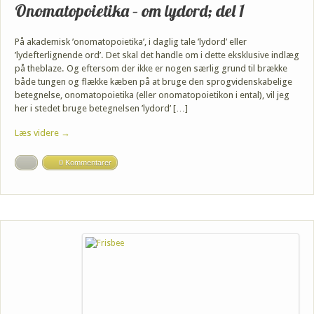
Onomatopoietika – om lydord; del 1
På akademisk ’onomatopoietika’, i daglig tale ’lydord’ eller
’lydefterlignende ord’. Det skal det handle om i dette eksklusive indlæg
på theblaze. Og eftersom der ikke er nogen særlig grund til brække
både tungen og flække kæben på at bruge den sprogvidenskabelige
betegnelse, onomatopoietika (eller onomatopoietikon i ental), vil jeg
her i stedet bruge betegnelsen ’lydord’ […]
Læs videre →
0 Kommentarer