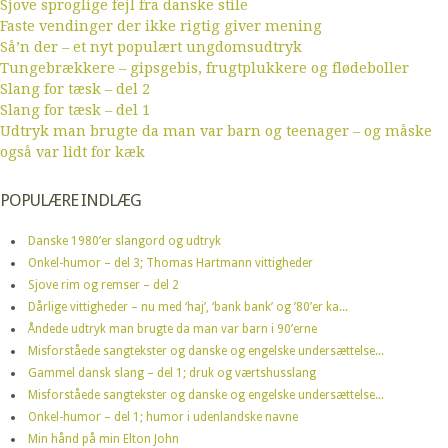
Sjove sproglige fejl fra danske stile
Faste vendinger der ikke rigtig giver mening
Så’n der – et nyt populært ungdomsudtryk
Tungebrækkere – gipsgebis, frugtplukkere og flødeboller
Slang for tæsk – del 2
Slang for tæsk – del 1
Udtryk man brugte da man var barn og teenager – og måske
også var lidt for kæk
POPULÆRE INDLÆG
Danske 1980’er slangord og udtryk
Onkel-humor – del 3; Thomas Hartmann vittigheder
Sjove rim og remser – del 2
Dårlige vittigheder – nu med ‘haj’, ‘bank bank’ og ’80’er ka...
Åndede udtryk man brugte da man var barn i 90’erne
Misforståede sangtekster og danske og engelske undersættelse...
Gammel dansk slang – del 1; druk og værtshusslang
Misforståede sangtekster og danske og engelske undersættelse...
Onkel-humor – del 1; humor i udenlandske navne
Min hånd på min Elton John