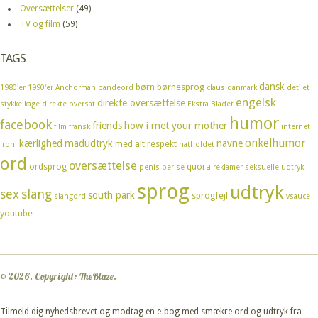
Oversættelser
(49)
TV og film
(59)
TAGS
dansk
børn
børnesprog
1980'er
1990'er
Anchorman
bandeord
claus
danmark
det' et
engelsk
direkte oversættelse
stykke kage
direkte oversat
Ekstra Bladet
humor
facebook
friends
how i met your mother
film
fransk
internet
onkelhumor
kærlighed
madudtryk
navne
med alt respekt
ironi
natholdet
ord
oversættelse
ordsprog
quora
penis
per se
reklamer
seksuelle udtryk
sprog
udtryk
sex
slang
south park
sprogfejl
slangord
vsauce
youtube
© 2026. Copyright: TheBlaze.
Tilmeld dig nyhedsbrevet og modtag en e-bog med smækre ord og udtryk fra