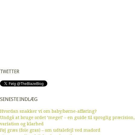
TWITTER
SENESTE INDLÆG
Hvordan snakker vi om baby/børne-afføring?
Undgå at bruge ordet ’meget’ – en guide til sproglig præcision,
variation og klarhed
Føj græs (foie gras) – om udtalefejl ved madord