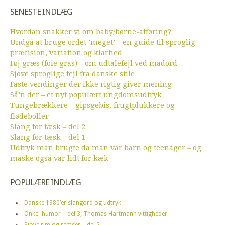
SENESTE INDLÆG
Hvordan snakker vi om baby/børne-afføring?
Undgå at bruge ordet ’meget’ – en guide til sproglig
præcision, variation og klarhed
Føj græs (foie gras) – om udtalefejl ved madord
Sjove sproglige fejl fra danske stile
Faste vendinger der ikke rigtig giver mening
Så’n der – et nyt populært ungdomsudtryk
Tungebrækkere – gipsgebis, frugtplukkere og
flødeboller
Slang for tæsk – del 2
Slang for tæsk – del 1
Udtryk man brugte da man var barn og teenager – og
måske også var lidt for kæk
POPULÆRE INDLÆG
Danske 1980’er slangord og udtryk
Onkel-humor – del 3; Thomas Hartmann vittigheder
Sjove rim og remser – del 2