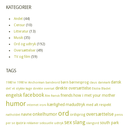
KATEGORIER
Andet
(44)
Censur
(10)
Litteratur
(13)
Musik
(35)
Ord og udtryk
(192)
Oversættelser
(49)
TV og film
(59)
TAGS
dansk
børn
børnesprog
1980'er
1990'er
Anchorman
bandeord
claus
danmark
direkte oversættelse
det' et stykke kage
direkte oversat
Ekstra Bladet
facebook
engelsk
friends
how i met your mother
film
fransk
humor
kærlighed
madudtryk
med alt respekt
internet
ironi
ord
oversættelse
onkelhumor
navne
ordsprog
natholdet
penis
sex
slang
south park
quora
per se
reklamer
seksuelle udtryk
slangord