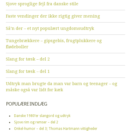
Sjove sproglige fejl fra danske stile
Faste vendinger der ikke rigtig giver mening
Så’n der – et nyt populært ungdomsudtryk
Tungebrækkere – gipsgebis, frugtplukkere og
flødeboller
Slang for tæsk – del 2
Slang for tæsk – del 1
Udtryk man brugte da man var barn og teenager – og
måske også var lidt for kæk
POPULÆRE INDLÆG
Danske 1980’er slangord og udtryk
Sjove rim og remser – del 2
Onkel-humor – del 3; Thomas Hartmann vittigheder