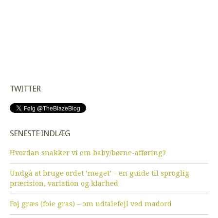
TWITTER
SENESTE INDLÆG
Hvordan snakker vi om baby/børne-afføring?
Undgå at bruge ordet ’meget’ – en guide til sproglig
præcision, variation og klarhed
Føj græs (foie gras) – om udtalefejl ved madord