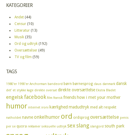
KATEGORIER
Andet
(44)
Censur
(10)
Litteratur
(13)
Musik
(35)
Ord og udtryk
(192)
Oversættelser
(49)
TV og film
(59)
TAGS
dansk
børn
børnesprog
1980'er
1990'er
Anchorman
bandeord
claus
danmark
direkte oversættelse
det' et stykke kage
direkte oversat
Ekstra Bladet
facebook
engelsk
friends
how i met your mother
film
fransk
humor
kærlighed
madudtryk
med alt respekt
internet
ironi
ord
oversættelse
onkelhumor
navne
ordsprog
natholdet
penis
sex
slang
south park
quora
per se
reklamer
seksuelle udtryk
slangord