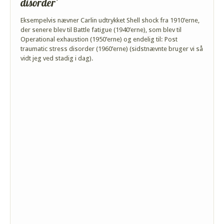
disorder’
Eksempelvis nævner Carlin udtrykket Shell shock fra 1910’erne,
der senere blev til Battle fatigue (1940’erne), som blev til
Operational exhaustion (1950’erne) og endelig til: Post
traumatic stress disorder (1960’erne) (sidstnævnte bruger vi så
vidt jeg ved stadig i dag).