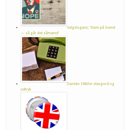
Valgslogans; ‘Stem på Svend
— så går det såmænd’
Danske 1980’er slangord og
udtryk