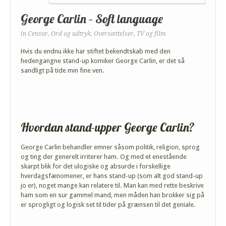
George Carlin – Soft language
in
Censur
,
Ord og udtryk
,
Oversættelser
,
TV og film
Hvis du endnu ikke har stiftet bekendtskab med den
hedengangne stand-up komiker George Carlin, er det så
sandligt på tide min fine ven.
Hvordan stand-upper George Carlin?
George Carlin behandler emner såsom politik, religion, sprog
og ting der generelt irriterer ham. Og med et enestående
skarpt blik for det ulogiske og absurde i forskellige
hverdagsfænomener, er hans stand-up (som alt god stand-up
jo er), noget mange kan relatere til. Man kan med rette beskrive
ham som en sur gammel mand, men måden han brokker sig på
er sprogligt og logisk set til tider på grænsen til det geniale.