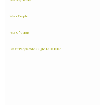
Soft Boy Names
White People
Fear Of Germs
List Of People Who Ought To Be Killed