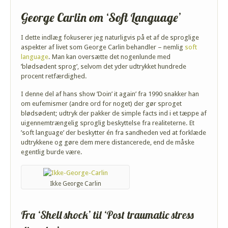
George Carlin om ‘Soft Language’
I dette indlæg fokuserer jeg naturligvis på et af de sproglige
aspekter af livet som George Carlin behandler – nemlig
soft
language
. Man kan oversætte det nogenlunde med
’blødsødent sprog’, selvom det yder udtrykket hundrede
procent retfærdighed.
I denne del af hans show ’Doin’ it again’ fra 1990 snakker han
om eufemismer (andre ord for noget) der gør sproget
blødsødent; udtryk der pakker de simple facts ind i et tæppe af
uigennemtrængelig sproglig beskyttelse fra realiteterne. Et
’soft language’ der beskytter én fra sandheden ved at forklæde
udtrykkene og gøre dem mere distancerede, end de måske
egentlig burde være.
Ikke George Carlin
Fra ‘Shell shock’ til ‘Post traumatic stress