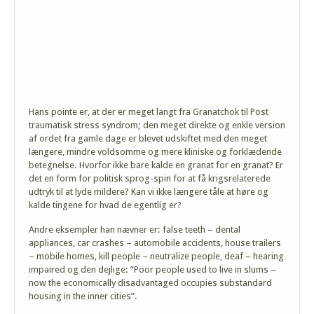
Hans pointe er, at der er meget langt fra Granatchok til Post
traumatisk stress syndrom; den meget direkte og enkle version
af ordet fra gamle dage er blevet udskiftet med den meget
længere, mindre voldsomme og mere kliniske og forklædende
betegnelse. Hvorfor ikke bare kalde en granat for en granat? Er
det en form for politisk sprog-spin for at få krigsrelaterede
udtryk til at lyde mildere? Kan vi ikke længere tåle at høre og
kalde tingene for hvad de egentlig er?
Andre eksempler han nævner er: false teeth – dental
appliances, car crashes – automobile accidents, house trailers
– mobile homes, kill people – neutralize people, deaf – hearing
impaired og den dejlige: ”Poor people used to live in slums –
now the economically disadvantaged occupies substandard
housing in the inner cities”.