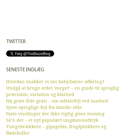
TWITTER
SENESTE INDLÆG
Hvordan snakker vi om baby/børne-afføring?
Undgå at bruge ordet ’meget’ – en guide til sproglig
præcision, variation og klarhed
Føj græs (foie gras) – om udtalefejl ved madord
Sjove sproglige fejl fra danske stile
Faste vendinger der ikke rigtig giver mening
Så’n der – et nyt populært ungdomsudtryk
Tungebrækkere – gipsgebis, frugtplukkere og
flødeboller