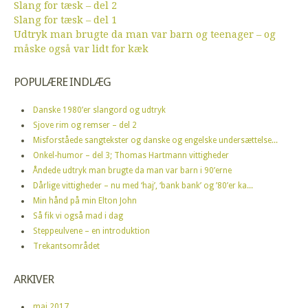
Slang for tæsk – del 2
Slang for tæsk – del 1
Udtryk man brugte da man var barn og teenager – og
måske også var lidt for kæk
POPULÆRE INDLÆG
Danske 1980’er slangord og udtryk
Sjove rim og remser – del 2
Misforståede sangtekster og danske og engelske undersættelse...
Onkel-humor – del 3; Thomas Hartmann vittigheder
Åndede udtryk man brugte da man var barn i 90’erne
Dårlige vittigheder – nu med ‘haj’, ‘bank bank’ og ’80’er ka...
Min hånd på min Elton John
Så fik vi også mad i dag
Steppeulvene – en introduktion
Trekantsområdet
ARKIVER
maj 2017