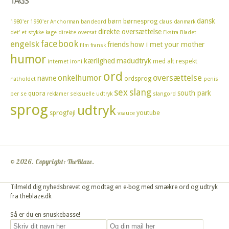
TAGS
dansk
børn
børnesprog
1980'er
1990'er
Anchorman
bandeord
claus
danmark
direkte oversættelse
det' et stykke kage
direkte oversat
Ekstra Bladet
facebook
engelsk
friends
how i met your mother
film
fransk
humor
kærlighed
madudtryk
med alt respekt
internet
ironi
ord
oversættelse
onkelhumor
navne
ordsprog
natholdet
penis
sex
slang
south park
quora
per se
reklamer
seksuelle udtryk
slangord
sprog
udtryk
sprogfejl
youtube
vsauce
© 2026. Copyright: TheBlaze.
Tilmeld dig nyhedsbrevet og modtag en e-bog med smækre ord og udtryk
fra theblaze.dk
Så er du en snuskebasse!