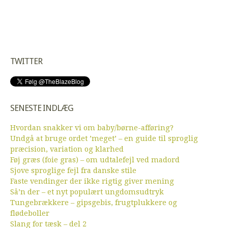
TWITTER
SENESTE INDLÆG
Hvordan snakker vi om baby/børne-afføring?
Undgå at bruge ordet ’meget’ – en guide til sproglig
præcision, variation og klarhed
Føj græs (foie gras) – om udtalefejl ved madord
Sjove sproglige fejl fra danske stile
Faste vendinger der ikke rigtig giver mening
Så’n der – et nyt populært ungdomsudtryk
Tungebrækkere – gipsgebis, frugtplukkere og
flødeboller
Slang for tæsk – del 2