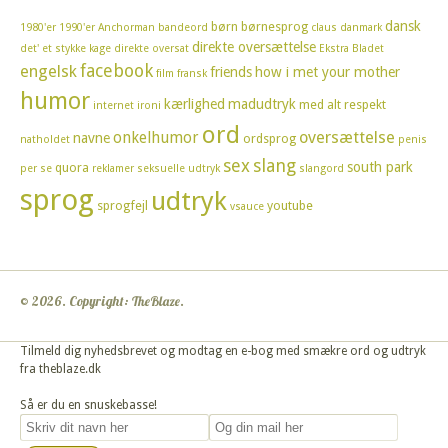
dansk
børn
børnesprog
1980'er
1990'er
Anchorman
bandeord
claus
danmark
direkte oversættelse
det' et stykke kage
direkte oversat
Ekstra Bladet
facebook
engelsk
friends
how i met your mother
film
fransk
humor
kærlighed
madudtryk
med alt respekt
internet
ironi
ord
oversættelse
onkelhumor
navne
ordsprog
natholdet
penis
sex
slang
south park
quora
per se
reklamer
seksuelle udtryk
slangord
sprog
udtryk
sprogfejl
youtube
vsauce
© 2026. Copyright: TheBlaze.
Tilmeld dig nyhedsbrevet og modtag en e-bog med smækre ord og udtryk
fra theblaze.dk
Så er du en snuskebasse!