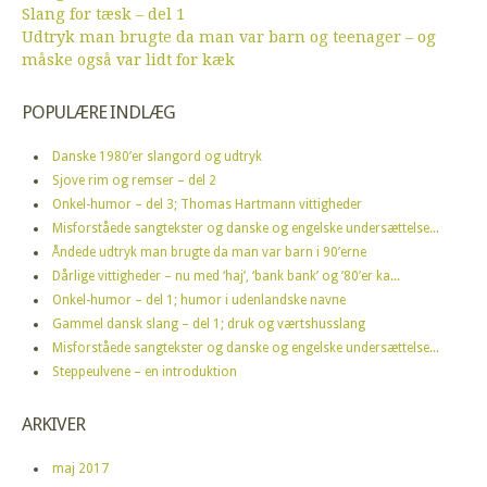
Slang for tæsk – del 1
Udtryk man brugte da man var barn og teenager – og
måske også var lidt for kæk
POPULÆRE INDLÆG
Danske 1980’er slangord og udtryk
Sjove rim og remser – del 2
Onkel-humor – del 3; Thomas Hartmann vittigheder
Misforståede sangtekster og danske og engelske undersættelse...
Åndede udtryk man brugte da man var barn i 90’erne
Dårlige vittigheder – nu med ‘haj’, ‘bank bank’ og ’80’er ka...
Onkel-humor – del 1; humor i udenlandske navne
Gammel dansk slang – del 1; druk og værtshusslang
Misforståede sangtekster og danske og engelske undersættelse...
Steppeulvene – en introduktion
ARKIVER
maj 2017