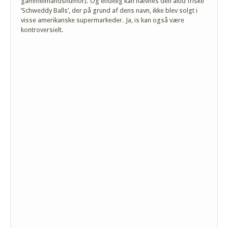
gammelmandshumor). Og endelig kan nævnes den altid friske
‘Schweddy Balls’, der på grund af dens navn, ikke blev solgt i
visse amerikanske supermarkeder. Ja, is kan også være
kontroversielt.