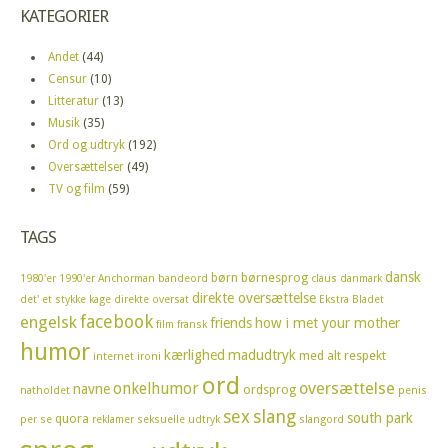
KATEGORIER
Andet
(44)
Censur
(10)
Litteratur
(13)
Musik
(35)
Ord og udtryk
(192)
Oversættelser
(49)
TV og film
(59)
TAGS
dansk
børn
børnesprog
1980'er
1990'er
Anchorman
bandeord
claus
danmark
direkte oversættelse
det' et stykke kage
direkte oversat
Ekstra Bladet
facebook
engelsk
friends
how i met your mother
film
fransk
humor
kærlighed
madudtryk
med alt respekt
internet
ironi
ord
oversættelse
onkelhumor
navne
ordsprog
natholdet
penis
sex
slang
south park
quora
per se
reklamer
seksuelle udtryk
slangord