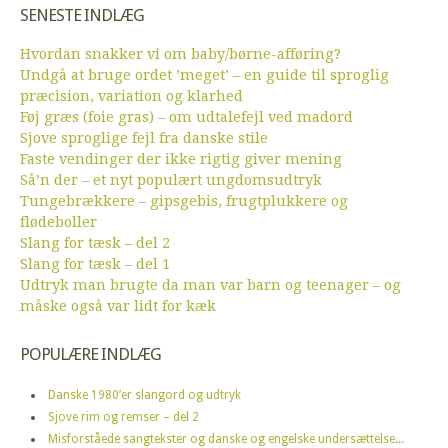
SENESTE INDLÆG
Hvordan snakker vi om baby/børne-afføring?
Undgå at bruge ordet ’meget’ – en guide til sproglig
præcision, variation og klarhed
Føj græs (foie gras) – om udtalefejl ved madord
Sjove sproglige fejl fra danske stile
Faste vendinger der ikke rigtig giver mening
Så’n der – et nyt populært ungdomsudtryk
Tungebrækkere – gipsgebis, frugtplukkere og
flødeboller
Slang for tæsk – del 2
Slang for tæsk – del 1
Udtryk man brugte da man var barn og teenager – og
måske også var lidt for kæk
POPULÆRE INDLÆG
Danske 1980’er slangord og udtryk
Sjove rim og remser – del 2
Misforståede sangtekster og danske og engelske undersættelse...