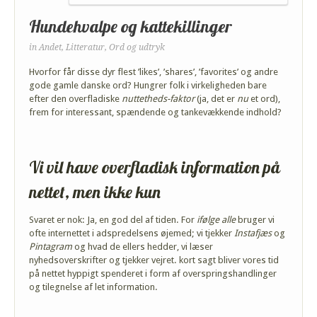
Hundehvalpe og kattekillinger
in
Andet
,
Litteratur
,
Ord og udtryk
Hvorfor får disse dyr flest ’likes’, ’shares’, ’favorites’ og andre
gode gamle danske ord? Hungrer folk i virkeligheden bare
efter den overfladiske
nuttetheds-faktor
(ja, det er
nu
et ord),
frem for interessant, spændende og tankevækkende indhold?
Vi vil have overfladisk information på
nettet, men ikke kun
Svaret er nok: Ja, en god del af tiden. For
ifølge alle
bruger vi
ofte internettet i adspredelsens øjemed; vi tjekker
Instafjæs
og
Pintagram
og hvad de ellers hedder, vi læser
nyhedsoverskrifter og tjekker vejret. kort sagt bliver vores tid
på nettet hyppigt spenderet i form af overspringshandlinger
og tilegnelse af let information.