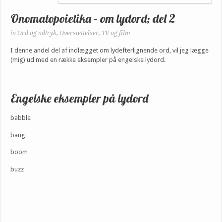
Onomatopoietika – om lydord; del 2
in
Ord og udtryk
,
Oversættelser
,
TV og film
I denne andel del af indlægget om lydefterlignende ord, vil jeg lægge
(mig) ud med en række eksempler på engelske lydord.
Engelske eksempler på lydord
babble
bang
boom
buzz