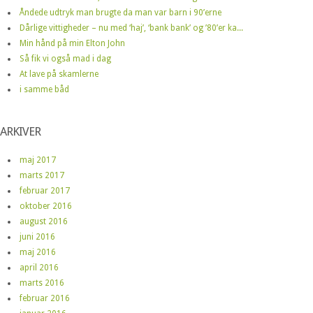
Åndede udtryk man brugte da man var barn i 90’erne
Dårlige vittigheder – nu med ‘haj’, ‘bank bank’ og ’80’er ka...
Min hånd på min Elton John
Så fik vi også mad i dag
At lave på skamlerne
i samme båd
ARKIVER
maj 2017
marts 2017
februar 2017
oktober 2016
august 2016
juni 2016
maj 2016
april 2016
marts 2016
februar 2016