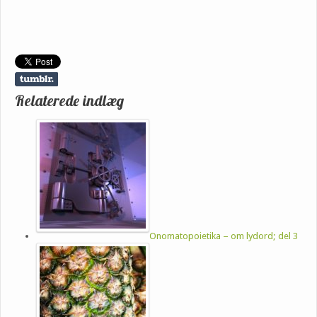
Relaterede indlæg
Onomatopoietika – om lydord; del 3