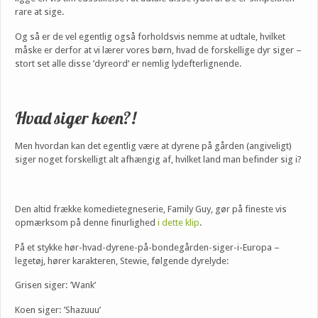
rare at sige.
Og så er de vel egentlig også forholdsvis nemme at udtale, hvilket
måske er derfor at vi lærer vores børn, hvad de forskellige dyr siger –
stort set alle disse ’dyreord’ er nemlig lydefterlignende.
Hvad siger koen?!
Men hvordan kan det egentlig være at dyrene på gården (angiveligt)
siger noget forskelligt alt afhængig af, hvilket land man befinder sig i?
Den altid frække komedietegneserie, Family Guy, gør på fineste vis
opmærksom på denne finurlighed
i dette klip
.
På et stykke hør-hvad-dyrene-på-bondegården-siger-i-Europa –
legetøj, hører karakteren, Stewie, følgende dyrelyde:
Grisen siger: ’Wank’
Koen siger: ’Shazuuu’