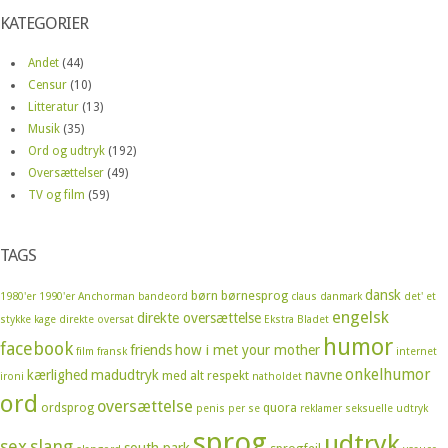
KATEGORIER
Andet
(44)
Censur
(10)
Litteratur
(13)
Musik
(35)
Ord og udtryk
(192)
Oversættelser
(49)
TV og film
(59)
TAGS
dansk
børn
børnesprog
1980'er
1990'er
Anchorman
bandeord
claus
danmark
det' et
engelsk
direkte oversættelse
stykke kage
direkte oversat
Ekstra Bladet
humor
facebook
friends
how i met your mother
film
fransk
internet
onkelhumor
kærlighed
madudtryk
navne
med alt respekt
ironi
natholdet
ord
oversættelse
ordsprog
quora
penis
per se
reklamer
seksuelle udtryk
sprog
udtryk
sex
slang