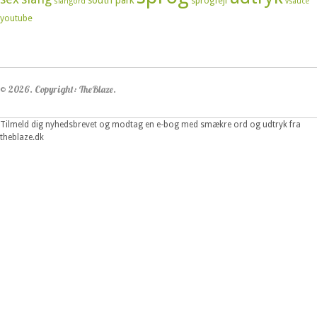
south park
sprogfejl
slangord
vsauce
youtube
© 2026. Copyright: TheBlaze.
Tilmeld dig nyhedsbrevet og modtag en e-bog med smækre ord og udtryk fra
theblaze.dk