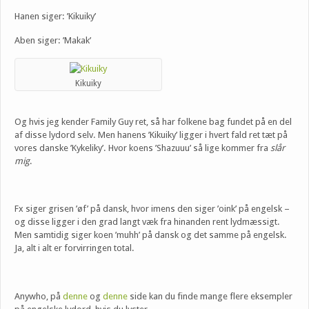
Hanen siger: ’Kikuiky’
Aben siger: ’Makak’
Kikuiky
Og hvis jeg kender Family Guy ret, så har folkene bag fundet på en del
af disse lydord selv. Men hanens ’Kikuiky’ ligger i hvert fald ret tæt på
vores danske ’Kykeliky’. Hvor koens ’Shazuuu’ så lige kommer fra
slår
mig
.
Fx siger grisen ’øf’ på dansk, hvor imens den siger ’oink’ på engelsk –
og disse ligger i den grad langt væk fra hinanden rent lydmæssigt.
Men samtidig siger koen ’muhh’ på dansk og det samme på engelsk.
Ja, alt i alt er forvirringen total.
Anywho, på
denne
og
denne
side kan du finde mange flere eksempler