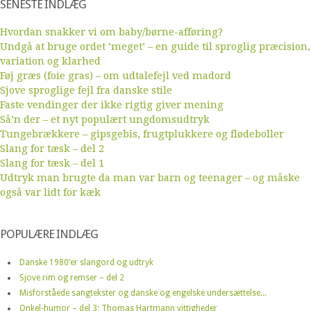
SENESTE INDLÆG
Hvordan snakker vi om baby/børne-afføring?
Undgå at bruge ordet ’meget’ – en guide til sproglig præcision,
variation og klarhed
Føj græs (foie gras) – om udtalefejl ved madord
Sjove sproglige fejl fra danske stile
Faste vendinger der ikke rigtig giver mening
Så’n der – et nyt populært ungdomsudtryk
Tungebrækkere – gipsgebis, frugtplukkere og flødeboller
Slang for tæsk – del 2
Slang for tæsk – del 1
Udtryk man brugte da man var barn og teenager – og måske
også var lidt for kæk
POPULÆRE INDLÆG
Danske 1980’er slangord og udtryk
Sjove rim og remser – del 2
Misforståede sangtekster og danske og engelske undersættelse...
Onkel-humor – del 3; Thomas Hartmann vittigheder