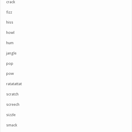
crack
fizz
hiss
howl
hum
jangle
pop
pow
ratatattat
scratch
screech
sizzle
smack