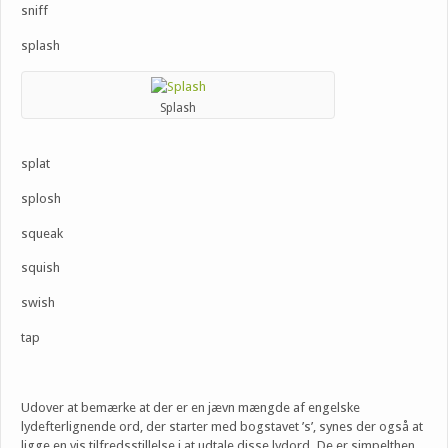
sniff
splash
Splash
splat
splosh
squeak
squish
swish
tap
Udover at bemærke at der er en jævn mængde af engelske
lydefterlignende ord, der starter med bogstavet ’s’, synes der også at
ligge en vis tilfredsstillelse i at udtale disse lydord. De er simpelthen