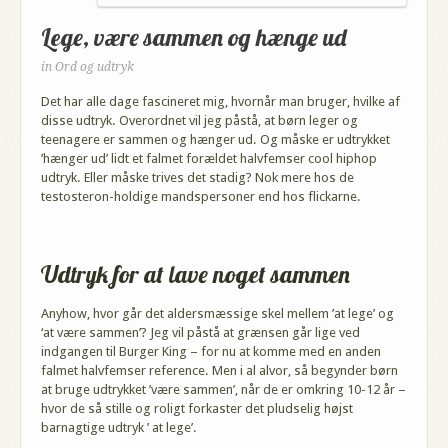
Lege, være sammen og hænge ud
in
Ord og udtryk
Det har alle dage fascineret mig, hvornår man bruger, hvilke af
disse udtryk. Overordnet vil jeg påstå, at børn leger og
teenagere er sammen og hænger ud. Og måske er udtrykket
’hænger ud’ lidt et falmet forældet halvfemser cool hiphop
udtryk. Eller måske trives det stadig? Nok mere hos de
testosteron-holdige mandspersoner end hos flickarne.
Udtryk for at lave noget sammen
Anyhow, hvor går det aldersmæssige skel mellem ’at lege’ og
‘at være sammen’? Jeg vil påstå at grænsen går lige ved
indgangen til Burger King – for nu at komme med en anden
falmet halvfemser reference. Men i al alvor, så begynder børn
at bruge udtrykket ’være sammen’, når de er omkring 10-12 år –
hvor de så stille og roligt forkaster det pludselig højst
barnagtige udtryk ’ at lege’.