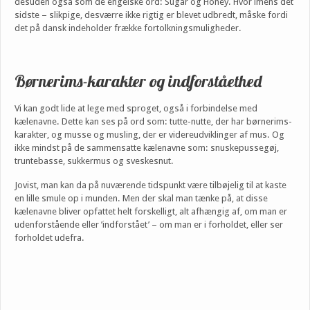
desuden også som de engelske ord: Sugar og Honey. Hvor imens det
sidste – slikpige, desværre ikke rigtig er blevet udbredt, måske fordi
det på dansk indeholder frække fortolkningsmuligheder.
Børnerims-karakter og indforståethed
Vi kan godt lide at lege med sproget, også i forbindelse med
kælenavne. Dette kan ses på ord som: tutte-nutte, der har børnerims-
karakter, og musse og musling, der er videreudviklinger af mus. Og
ikke mindst på de sammensatte kælenavne som: snuskepussegøj,
truntebasse, sukkermus og sveskesnut.
Jovist, man kan da på nuværende tidspunkt være tilbøjelig til at kaste
en lille smule op i munden. Men der skal man tænke på, at disse
kælenavne bliver opfattet helt forskelligt, alt afhængig af, om man er
udenforstående eller ’indforstået’ – om man er i forholdet, eller ser
forholdet udefra.