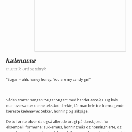
kælenavne
in
Musik
,
Ord og udtryk
”Sugar – ahh, honey honey. You are my candy girl”
Sådan starter sangen ”Sugar Sugar” med bandet
Archies
. Og hvis
man oversætter denne tekstbid direkte, får man hele tre fremragende
kæreste kælenavne: Sukker, honning og slikpige.
De to første bliver da også allerede brugt på dansk jord, for
eksempel i formerne: sukkermus, honningmås og honninghjerte, og