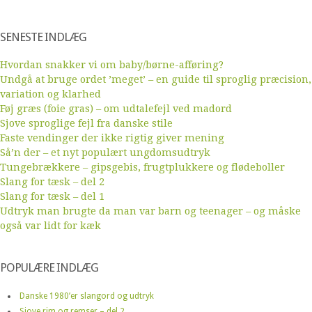
SENESTE INDLÆG
Hvordan snakker vi om baby/børne-afføring?
Undgå at bruge ordet ’meget’ – en guide til sproglig præcision,
variation og klarhed
Føj græs (foie gras) – om udtalefejl ved madord
Sjove sproglige fejl fra danske stile
Faste vendinger der ikke rigtig giver mening
Så’n der – et nyt populært ungdomsudtryk
Tungebrækkere – gipsgebis, frugtplukkere og flødeboller
Slang for tæsk – del 2
Slang for tæsk – del 1
Udtryk man brugte da man var barn og teenager – og måske
også var lidt for kæk
POPULÆRE INDLÆG
Danske 1980’er slangord og udtryk
Sjove rim og remser – del 2