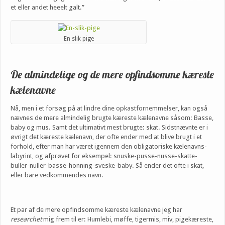
et eller andet heeelt galt.”
En slik pige
De almindelige og de mere opfindsomme kæreste
kælenavne
Nå, men i et forsøg på at lindre dine opkastfornemmelser, kan også
nævnes de mere almindelig brugte kæreste kælenavne såsom: Basse,
baby og mus. Samt det ultimativt mest brugte: skat. Sidstnævnte er i
øvrigt det kæreste kælenavn, der ofte ender med at blive brugt i et
forhold, efter man har været igennem den obligatoriske kælenavns-
labyrint, og afprøvet for eksempel: snuske-pusse-nusse-skatte-
buller-nuller-basse-honning-sveske-baby. Så ender det ofte i skat,
eller bare vedkommendes navn.
Et par af de mere opfindsomme kæreste kælenavne jeg har
researchet
mig frem til er: Humlebi, møffe, tigermis, miv, pigekæreste,