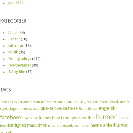
juni 2012
KATEGORIER
Andet
(44)
Censur
(10)
Litteratur
(13)
Musik
(35)
Ord og udtryk
(192)
Oversættelser
(49)
TV og film
(59)
TAGS
dansk
børn
børnesprog
1980'er
1990'er
Anchorman
bandeord
claus
danmark
det' et
engelsk
direkte oversættelse
stykke kage
direkte oversat
Ekstra Bladet
humor
facebook
friends
how i met your mother
film
fransk
internet
onkelhumor
kærlighed
madudtryk
navne
med alt respekt
ironi
natholdet