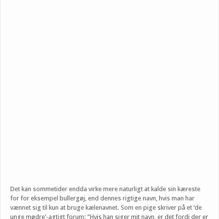
Det kan sommetider endda virke mere naturligt at kalde sin kæreste
for for eksempel bullergøj, end dennes rigtige navn, hvis man har
vænnet sig til kun at bruge kælenavnet. Som en pige skriver på et ‘de
unge mødre’-agtigt forum: ”Hvis han siger mit navn, er det fordi der er