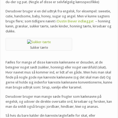
du-der og pat. (Nogle af disse er selvfølgelig kønsspecifikke)
Derudover bruger vi en del udtryk fra engelsk, for eksempel: sweetie,
cutie, handsome, baby, honey, sugar og angel. Men vi kunne sagtens
bruge flere; som tidligere nævnt i
Dustin Biever indlægget
– honning
kanin, græskar, sukker tærte, søde kinder, honning tærte, kirsebær og
dukke.
Sukker tærte
Fælles for mange af disse kæreste kælenavne er desuden, at de
betegner noget sødt (sukker, honning) eller noget værdifuld (skat).
Hvor navnet mus så kommer ind, er lidt af en gåde. Men hvis man skal
finde på nogle gode nye kæreste kælenavne (og det skal man da!) Og
gerne vil holde sig indenfor kæreste kælenavne konventionerne, kunne
man bruge udtryk som: Sirup, vanilje eller karamel.
Derudover bruger man mange søde frugter som kælenavne på
engelsk, og udover de direkte oversatte ord, kirsebær og fersken, kan
man da snildt også bruge: jordbær, hindbær, kiwi og ananas.
Så hvis du bare kalder din kæreste/ægtefælle for skat, eller