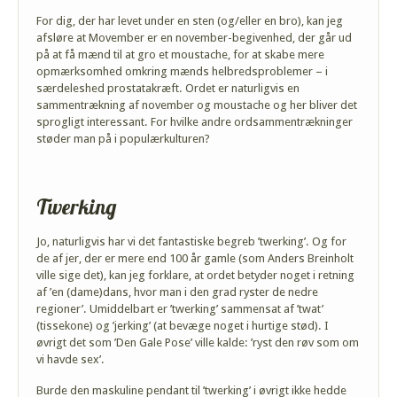
For dig, der har levet under en sten (og/eller en bro), kan jeg
afsløre at Movember er en november-begivenhed, der går ud
på at få mænd til at gro et moustache, for at skabe mere
opmærksomhed omkring mænds helbredsproblemer – i
særdeleshed prostatakræft. Ordet er naturligvis en
sammentrækning af november og moustache og her bliver det
sprogligt interessant. For hvilke andre ordsammentrækninger
støder man på i populærkulturen?
Twerking
Jo, naturligvis har vi det fantastiske begreb ’twerking’. Og for
de af jer, der er mere end 100 år gamle (som Anders Breinholt
ville sige det), kan jeg forklare, at ordet betyder noget i retning
af ’en (dame)dans, hvor man i den grad ryster de nedre
regioner’. Umiddelbart er ’twerking’ sammensat af ’twat’
(tissekone) og ’jerking’ (at bevæge noget i hurtige stød). I
øvrigt det som ’Den Gale Pose’ ville kalde: ’ryst den røv som om
vi havde sex’.
Burde den maskuline pendant til ’twerking’ i øvrigt ikke hedde