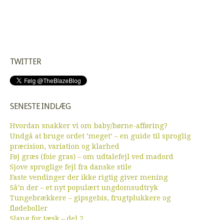
TWITTER
SENESTE INDLÆG
Hvordan snakker vi om baby/børne-afføring?
Undgå at bruge ordet ’meget’ – en guide til sproglig
præcision, variation og klarhed
Føj græs (foie gras) – om udtalefejl ved madord
Sjove sproglige fejl fra danske stile
Faste vendinger der ikke rigtig giver mening
Så’n der – et nyt populært ungdomsudtryk
Tungebrækkere – gipsgebis, frugtplukkere og
flødeboller
Slang for tæsk – del 2