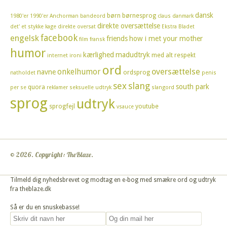
dansk
børn
børnesprog
1980'er
1990'er
Anchorman
bandeord
claus
danmark
direkte oversættelse
det' et stykke kage
direkte oversat
Ekstra Bladet
facebook
engelsk
friends
how i met your mother
film
fransk
humor
kærlighed
madudtryk
med alt respekt
internet
ironi
ord
oversættelse
onkelhumor
navne
ordsprog
natholdet
penis
sex
slang
south park
quora
per se
reklamer
seksuelle udtryk
slangord
sprog
udtryk
sprogfejl
youtube
vsauce
© 2026. Copyright: TheBlaze.
Tilmeld dig nyhedsbrevet og modtag en e-bog med smækre ord og udtryk
fra theblaze.dk
Så er du en snuskebasse!