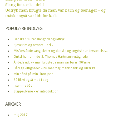
Slang for tæsk – del 1
Udtryk man brugte da man var barn og teenager – og
måske også var lidt for kæk
POPULÆRE INDLÆG
Danske 1980’er slangord og udtryk
Sjove rim og remser – del 2
Misforståede sangtekster og danske og engelske undersættelse...
Onkel-humor – del 3; Thomas Hartmann vittigheder
Åndede udtryk man brugte da man var barn i 90’erne
Dårlige vittigheder – nu med ‘haj’, ‘bank bank’ og ’80’er ka...
Min hånd på min Elton John
Så fik vi også mad i dag
i samme båd
Steppeulvene – en introduktion
ARKIVER
maj 2017