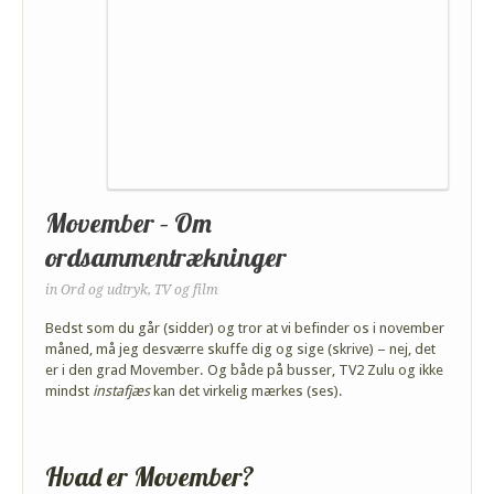
Movember – Om
ordsammentrækninger
in
Ord og udtryk
,
TV og film
Bedst som du går (sidder) og tror at vi befinder os i november
måned, må jeg desværre skuffe dig og sige (skrive) – nej, det
er i den grad Movember. Og både på busser, TV2 Zulu og ikke
mindst
instafjæs
kan det virkelig mærkes (ses).
Hvad er Movember?