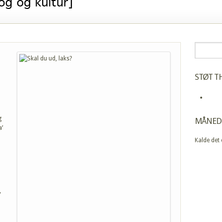
STØT TH
g
MÅNED
a’
Kalde det
,