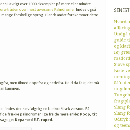
ndes i øvrigt over 1000 eksempler på mere eller mindre
ora-tråden over mest awesome Palindromer
findes også
SENEST
å mange forskellige sprog. Blandt andet forekommer dette
Hvordan
afførin
Undgå a
guide ti
og klar
Føj græs
mador
Sjove sp
Faste v
menin
Så’n de
bagfra, men tilmed oppefra og nedefra. Hold da fast, det må
ran kaminen.
ungdom
Tungebr
frugtpl
Slang fo
n findes der selvfølgelig en beskidt/fræk version. På
Slang fo
 de frække palindromer lige fra de mere enkle:
Poop, tit
Udtryk
tsagtige:
Departed E.T. raped.
og teen