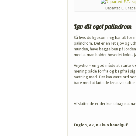
Departed E.T. rape
Lav dit eget palindrom
Så hvis du ligesom mig har alt for meg
palindrom. Det er en ret sjov og ud
munden, have begge ben på jorden, 
med at man holder hovedet koldt. Ja,
Anywho – en god måde at starte krea
mening både forfra og bagfra i sig 
sætning med. Det kan være ord som:
bare med at lade de kreative safter
Afsluttende er der kun tilbage at n
Fuglen, ak, nu kun kanelguf