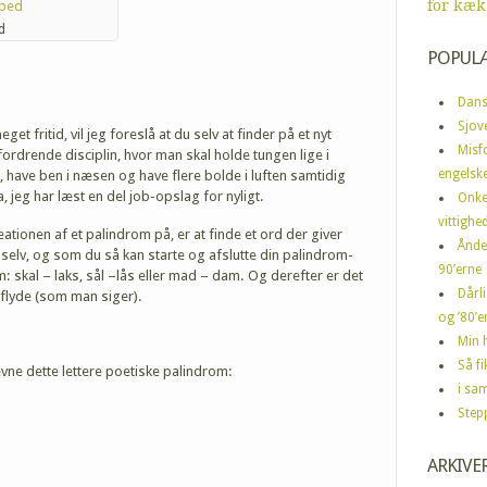
for kæk
d
POPUL
Dans
Sjov
et fritid, vil jeg foreslå at du selv at finder på et nyt
Misf
fordrende disciplin, hvor man skal holde tungen lige i
engelske
have ben i næsen og have flere bolde i luften samtidig
 jeg har læst en del job-opslag for nyligt.
Onke
vittighe
tionen af et palindrom på, er at finde et ord der giver
Ånde
selv, og som du så kan starte og afslutte din palindrom-
90’erne
 skal – laks, sål –lås eller mad – dam. Og derefter er det
Dårli
 flyde (som man siger).
og ’80’er
Min h
Så f
ævne dette lettere poetiske palindrom:
i sa
Step
ARKIVE