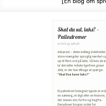
Skal du ud, laks? –
Palindromer
in
Ord og udtryk
Advarsel – dette indlæg indeholder
store mængder sproglig nørderi o
op til flere ord på latin. Så hvis du k
ta’ det (eller måske ligefrem
grave
det
), er der kun tilbage at spørge:
”Skal Eva have laks?”
Et palindrom betegner typisk et ord
en sætning, et digt eller en historie,
der staves ens forfra og bagfra.
Derudover bruges ordet for