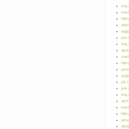
maj 
mart
febr
okto
augu
juni
maj 
apri
mart
febr
janu
augu
juli 
juni
maj 
apri
mart
febr
janu
dece