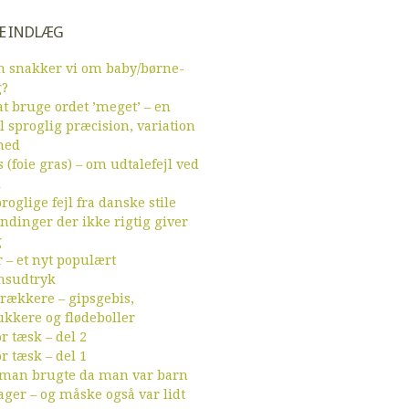
E INDLÆG
 snakker vi om baby/børne-
g?
t bruge ordet ’meget’ – en
l sproglig præcision, variation
hed
 (foie gras) – om udtalefejl ved
d
roglige fejl fra danske stile
endinger der ikke rigtig giver
g
r – et nyt populært
sudtryk
ækkere – gipsgebis,
ukkere og flødeboller
r tæsk – del 2
r tæsk – del 1
 man brugte da man var barn
ager – og måske også var lidt