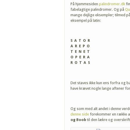
På hjemmesiden
palindromer.dk
fi
fabelagtige palindromer. Og på
Qu
mange dejlige eksempler; tilmed p
eksempel på latin:
S A T O R
A R E P O
T E N E T
O P E R A
R O T A S
Det staves ikke kun ens forfra og 
have krævet nogle lange aftener fo
Og som med alt andet i denne verde
denne side
forekommer en række af
og Boob
til den lækre og overskrif