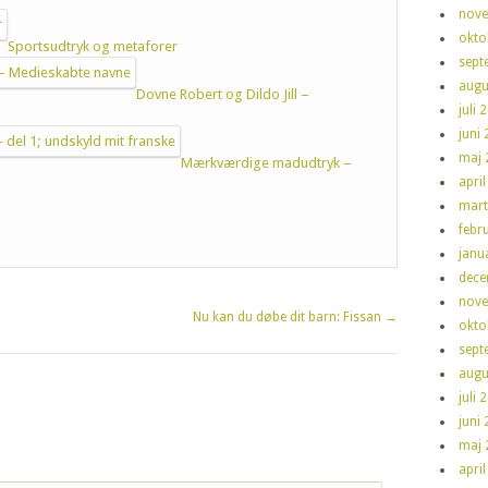
nove
okto
Sportsudtryk og metaforer
sept
augu
Dovne Robert og Dildo Jill –
juli 
juni
maj 
Mærkværdige madudtryk –
apri
mart
febr
janu
dece
nove
Nu kan du døbe dit barn: Fissan
→
okto
sept
augu
juli 
juni
maj 
apri