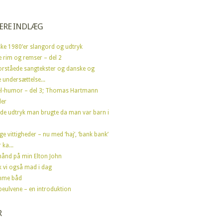
ÆRE INDLÆG
ke 1980’er slangord og udtryk
e rim og remser – del 2
orståede sangtekster og danske og
 undersættelse...
l-humor – del 3; Thomas Hartmann
der
de udtryk man brugte da man var barn i
ge vittigheder – nu med ‘haj’, ‘bank bank’
 ka...
ånd på min Elton John
ik vi også mad i dag
mme båd
peulvene – en introduktion
R