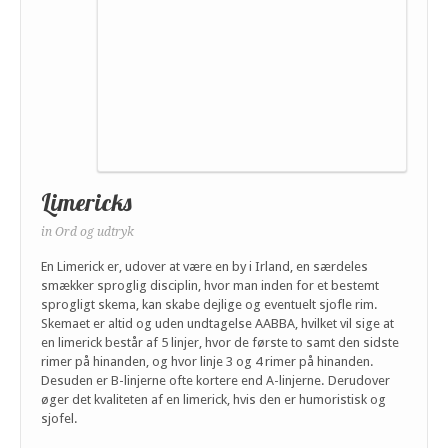
Limericks
in
Ord og udtryk
En Limerick er, udover at være en by i Irland, en særdeles
smækker sproglig disciplin, hvor man inden for et bestemt
sprogligt skema, kan skabe dejlige og eventuelt sjofle rim.
Skemaet er altid og uden undtagelse AABBA, hvilket vil sige at
en limerick består af 5 linjer, hvor de første to samt den sidste
rimer på hinanden, og hvor linje 3 og 4 rimer på hinanden.
Desuden er B-linjerne ofte kortere end A-linjerne. Derudover
øger det kvaliteten af en limerick, hvis den er humoristisk og
sjofel.