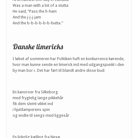
Was a man with a bit of a stutta
He said, “Pass the h-ham
And the j-j-j-jam
And the b-b-b-b-b-b-butta.”
Danske limericks
I løbet af sommeren har Politiken haft en konkurrence kørende,
hvor man kunne sende en limerick ind med udgangspunkt i den
by man bor i. Det har ført til blandt andre disse bud:
En kanoroer fra Silkeborg
med frygtelig lange pikkehår
fik dem slemt viklet ind
i hjuldamperens spin
og endte til sengs med liggesår
En liderlig kælling fra Nexø