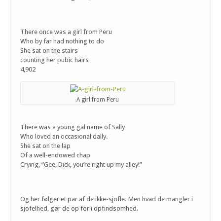
There once was a girl from Peru
Who by far had nothing to do
She sat on the stairs
counting her pubic hairs
4,902
A girl from Peru
There was a young gal name of Sally
Who loved an occasional dally.
She sat on the lap
Of a well-endowed chap
Crying, “Gee, Dick, you’re right up my alley!”
Og her følger et par af de ikke-sjofle. Men hvad de mangler i
sjofelhed, gør de op for i opfindsomhed.