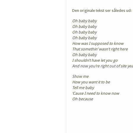
Den originale tekst ser således ud:
Oh baby baby
Oh baby baby
Oh baby baby
Oh baby baby
How was I supposed to know
That somethin’ wasn’t right here
Oh baby baby
I shouldn’t have let you go
And now you’re right out of site ye
Show me
How you want it to be
Tell me baby
‘Cause I need to know now
Oh because