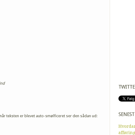
ind
TWITTE
SENEST
når teksten er blevet auto-smølficeret ser den sådan ud:
Hvordan
afførin