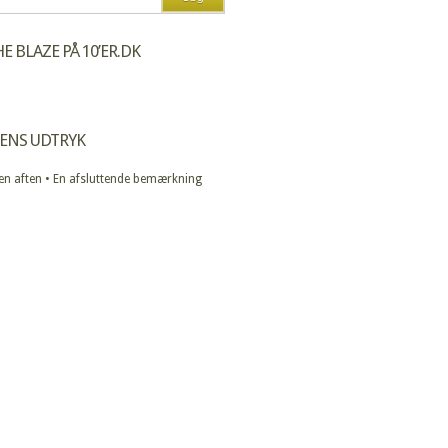
E BLAZE PÅ 10’ER.DK
ENS UDTRYK
 en aften • En afsluttende bemærkning