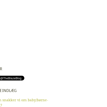
R
E INDLÆG
 snakker vi om baby/børne-
g?