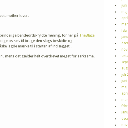
juni
maj
butt mother lover.
apri
mar
feb
n oprindelige bandeords-fyldte mening, for her på
TheBlaze
jan
ærdige os selv til bruge den slags beskidte og
dec
ke lagde mærke til i starten af indlægget).
nov
okt
roni, mens det gælder helt overdrevet meget for sarkasme.
sep
aug
juli
juni
maj
apri
mar
feb
jan
dec
nov