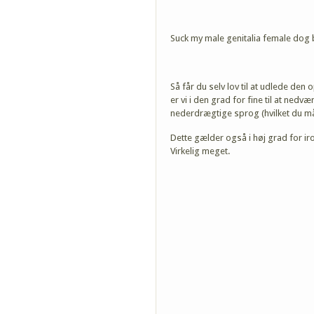
Suck my male genitalia female dog 
Så får du selv lov til at udlede de
er vi i den grad for fine til at nedv
nederdrægtige sprog (hvilket du mås
Dette gælder også i høj grad for i
Virkelig meget.