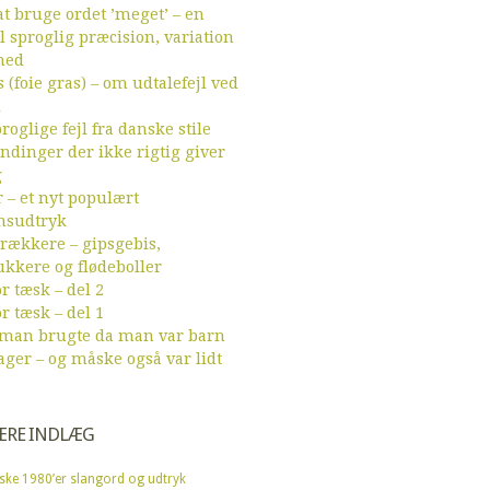
t bruge ordet ’meget’ – en
l sproglig præcision, variation
hed
 (foie gras) – om udtalefejl ved
d
roglige fejl fra danske stile
endinger der ikke rigtig giver
g
r – et nyt populært
sudtryk
ækkere – gipsgebis,
ukkere og flødeboller
r tæsk – del 2
r tæsk – del 1
 man brugte da man var barn
ager – og måske også var lidt
ÆRE INDLÆG
ske 1980’er slangord og udtryk