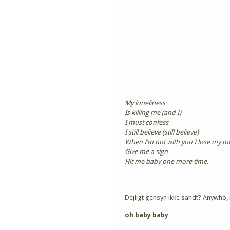
My loneliness
Is killing me (and I)
I must confess
I still believe (still believe)
When I’m not with you I lose my m
Give me a sign
Hit me baby one more time.
Dejligt gensyn ikke sandt? Anywho, 
oh baby baby