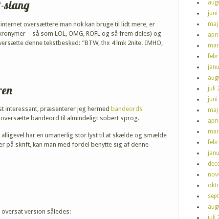
t-slang
aug
juni
maj
nternet oversættere man nok kan bruge til lidt mere, er
 akronymer – så som LOL, OMG, ROFL og så frem deles) og
apri
versætte denne tekstbesked: ”BTW, thx 4 lmk 2nite. IMHO,
mar
feb
jan
aug
ren
juli
juni
t interessant, præsenterer jeg hermed
ba
ndeords
maj
n oversætte bandeord til almindeligt sobert sprog.
apri
mar
alligevel har en umanerlig stor lyst til at skælde og smælde
feb
 på skrift, kan man med fordel benytte sig af denne
jan
dec
nov
okt
sep
aug
 oversat version således:
juli