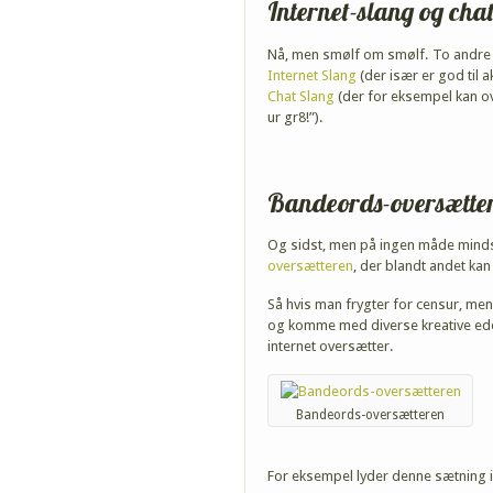
Internet-slang og cha
Nå, men smølf om smølf. To andre i
Internet Slang
(der især er god til
Chat Slang
(der for eksempel kan o
ur gr8!”).
Bandeords-oversætte
Og sidst, men på ingen måde minds
oversætteren
, der blandt andet ka
Så hvis man frygter for censur, men 
og komme med diverse kreative eder
internet oversætter.
Bandeords-oversætteren
For eksempel lyder denne sætning i