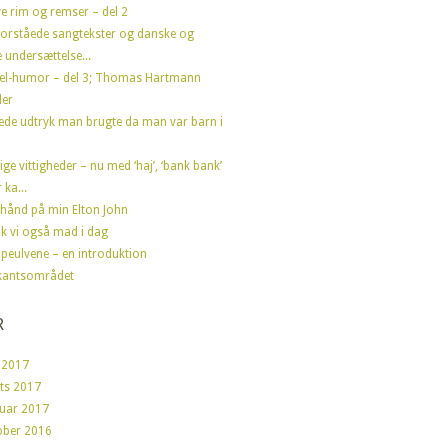
e rim og remser – del 2
forståede sangtekster og danske og
 undersættelse...
el-humor – del 3; Thomas Hartmann
der
ede udtryk man brugte da man var barn i
ige vittigheder – nu med ‘haj’, ‘bank bank’
 ka...
hånd på min Elton John
fik vi også mad i dag
peulvene – en introduktion
kantsområdet
R
 2017
ts 2017
ruar 2017
ober 2016