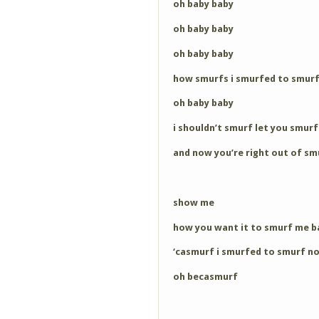
oh baby baby
oh baby baby
oh baby baby
how smurfs i smurfed to smurf
oh baby baby
i shouldn’t smurf let you smurf
and now you’re right out of sm
show me
how you want it to smurf me b
‘casmurf i smurfed to smurf n
oh becasmurf