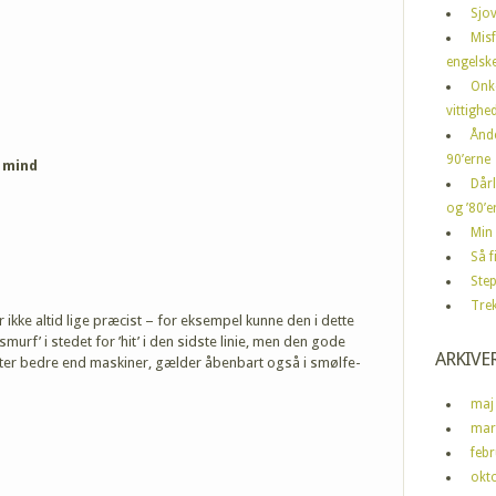
Sjov
Mis
engelske
Onk
vittighe
Ånd
90’erne
y mind
Dårl
og ’80’er
Min 
Så 
Step
Tre
ikke altid lige præcist – for eksempel kunne den i dette
’smurf’ i stedet for ’hit’ i den sidste linie, men den gode
ARKIVE
ter bedre end maskiner, gælder åbenbart også i smølfe-
maj
mar
feb
okt