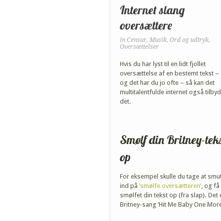
Internet slang
oversættere
in
Censur
,
Musik
,
Ord og udtryk
,
Oversættelser
Hvis du har lyst til en lidt fjollet
oversættelse af en bestemt tekst –
og det har du jo ofte – så kan det
multitalentfulde internet også tilby
det.
Smølf din Britney-tek
op
For eksempel skulle du tage at smu
ind på
’smølfe oversætteren’
, og få
smølfet din tekst op (fra slap). Det
Britney-sang ’Hit Me Baby One Mor