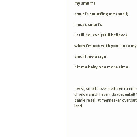
my smurfs
smurfs smurfing me (and i)
i must smurfs
i still believe (still believe)
when i’m not with you i lose m
smurf me a sign
hit me baby one more time.
Jovist, smølfe oversætteren rammer 
tilfælde snildt have indsat et enkelt 
gamle regel, at mennesker oversæt
land.