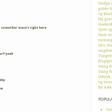
Undgå a
guide ti
og klar
Føj græs
mador
 somethin’ wasn’t right here
Sjove sp
Faste v
menin
Så’n de
ungdom
urf yeah
Tungebr
frugtpl
Slang fo
Slang fo
Udtryk
aby
og teen
for kæk
ow
POPUL
Dan