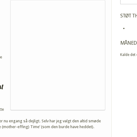
STØT TH
MÅNED
Kalde det
de
st
tte
 er nu engang så dejligt. Selv har jeg valgt den altid smøde
e (mother-effing) Time’ (som den burde have heddet).