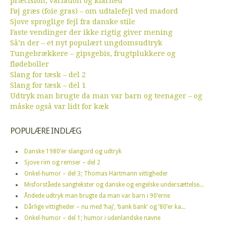
præcision, variation og klarhed
Føj græs (foie gras) – om udtalefejl ved madord
Sjove sproglige fejl fra danske stile
Faste vendinger der ikke rigtig giver mening
Så’n der – et nyt populært ungdomsudtryk
Tungebrækkere – gipsgebis, frugtplukkere og
flødeboller
Slang for tæsk – del 2
Slang for tæsk – del 1
Udtryk man brugte da man var barn og teenager – og
måske også var lidt for kæk
POPULÆRE INDLÆG
Danske 1980’er slangord og udtryk
Sjove rim og remser – del 2
Onkel-humor – del 3; Thomas Hartmann vittigheder
Misforståede sangtekster og danske og engelske undersættelse...
Åndede udtryk man brugte da man var barn i 90’erne
Dårlige vittigheder – nu med ‘haj’, ‘bank bank’ og ’80’er ka...
Onkel-humor – del 1; humor i udenlandske navne