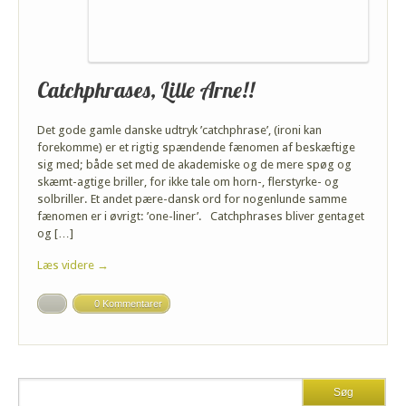
Catchphrases, Lille Arne!!
Det gode gamle danske udtryk ’catchphrase’, (ironi kan
forekomme) er et rigtig spændende fænomen af beskæftige
sig med; både set med de akademiske og de mere spøg og
skæmt-agtige briller, for ikke tale om horn-, flerstyrke- og
solbriller. Et andet pære-dansk ord for nogenlunde samme
fænomen er i øvrigt: ’one-liner’. Catchphrases bliver gentaget
og […]
Læs videre →
0 Kommentarer