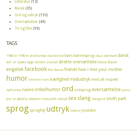
Litteratur
(13)
Musik
(35)
Ord og udtryk
(192)
Oversættelser
(49)
TV og film
(59)
TAGS
dansk
børn
børnesprog
1980'er
1990'er
Anchorman
bandeord
claus
danmark
direkte oversættelse
det' et stykke kage
direkte oversat
Ekstra Bladet
facebook
engelsk
friends
how i met your mother
film
fransk
humor
kærlighed
madudtryk
med alt respekt
internet
ironi
ord
oversættelse
onkelhumor
navne
ordsprog
natholdet
penis
sex
slang
south park
quora
per se
reklamer
seksuelle udtryk
slangord
sprog
udtryk
sprogfejl
youtube
vsauce