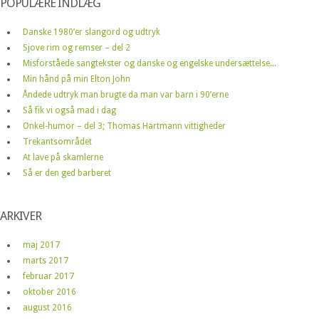
POPULÆRE INDLÆG
Danske 1980’er slangord og udtryk
Sjove rim og remser – del 2
Misforståede sangtekster og danske og engelske undersættelse...
Min hånd på min Elton John
Åndede udtryk man brugte da man var barn i 90’erne
Så fik vi også mad i dag
Onkel-humor – del 3; Thomas Hartmann vittigheder
Trekantsområdet
At lave på skamlerne
Så er den ged barberet
ARKIVER
maj 2017
marts 2017
februar 2017
oktober 2016
august 2016