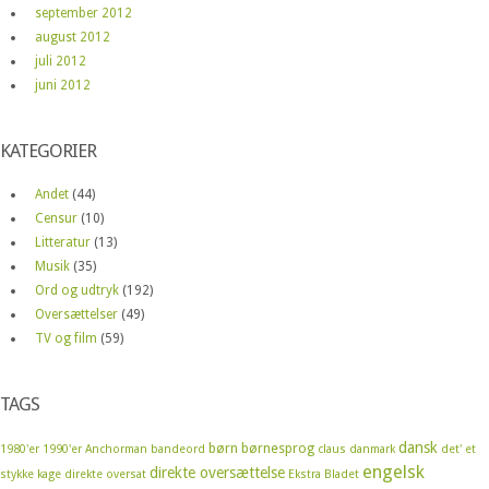
september 2012
august 2012
juli 2012
juni 2012
KATEGORIER
Andet
(44)
Censur
(10)
Litteratur
(13)
Musik
(35)
Ord og udtryk
(192)
Oversættelser
(49)
TV og film
(59)
TAGS
dansk
børn
børnesprog
1980'er
1990'er
Anchorman
bandeord
claus
danmark
det' et
engelsk
direkte oversættelse
stykke kage
direkte oversat
Ekstra Bladet