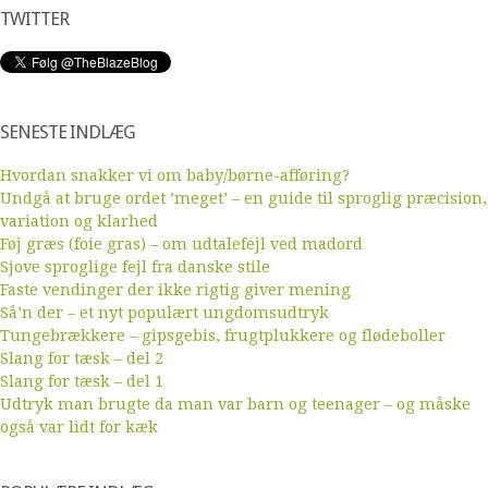
TWITTER
SENESTE INDLÆG
Hvordan snakker vi om baby/børne-afføring?
Undgå at bruge ordet ’meget’ – en guide til sproglig præcision,
variation og klarhed
Føj græs (foie gras) – om udtalefejl ved madord
Sjove sproglige fejl fra danske stile
Faste vendinger der ikke rigtig giver mening
Så’n der – et nyt populært ungdomsudtryk
Tungebrækkere – gipsgebis, frugtplukkere og flødeboller
Slang for tæsk – del 2
Slang for tæsk – del 1
Udtryk man brugte da man var barn og teenager – og måske
også var lidt for kæk