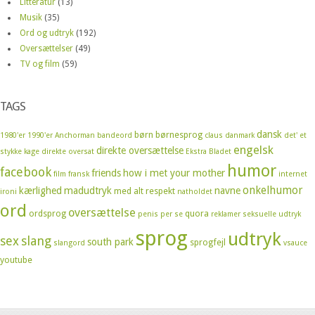
Litteratur
(13)
Musik
(35)
Ord og udtryk
(192)
Oversættelser
(49)
TV og film
(59)
TAGS
dansk
børn
børnesprog
1980'er
1990'er
Anchorman
bandeord
claus
danmark
det' et
engelsk
direkte oversættelse
stykke kage
direkte oversat
Ekstra Bladet
humor
facebook
friends
how i met your mother
film
fransk
internet
onkelhumor
kærlighed
madudtryk
navne
med alt respekt
ironi
natholdet
ord
oversættelse
ordsprog
quora
penis
per se
reklamer
seksuelle udtryk
sprog
udtryk
sex
slang
south park
sprogfejl
slangord
vsauce
youtube