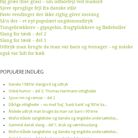
Føj græs (foie gras) – om udtalefejl ved madord
Sjove sproglige fejl fra danske stile
Faste vendinger der ikke rigtig giver mening
Så’n der – et nyt populært ungdomsudtryk
Tungebrækkere – gipsgebis, frugtplukkere og flødeboller
Slang for tæsk – del 2
Slang for tæsk – del 1
Udtryk man brugte da man var barn og teenager – og måske
også var lidt for kæk
POPULÆRE INDLÆG
Danske 1980’er slangord og udtryk
Onkel-humor – del 3; Thomas Hartmann vittigheder
Sjove rim og remser – del 2
Dårlige vittigheder – nu med ‘haj’, ‘bank bank’ og ’80’er ka...
Åndede udtryk man brugte da man var barn i 90’erne
Misforståede sangtekster og danske og engelske undersættelse...
Gammel dansk slang – del 1; druk og værtshusslang
Misforståede sangtekster og danske og engelske undersættelse...