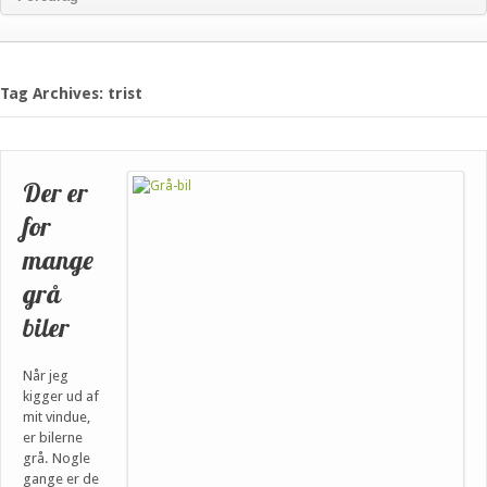
Tag Archives: trist
Der er
for
mange
grå
biler
Når jeg
kigger ud af
mit vindue,
er bilerne
grå. Nogle
gange er de