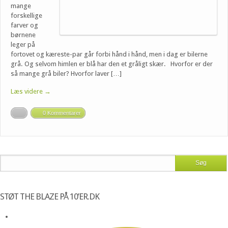
mange
forskellige
farver og
børnene
leger på
fortovet og kæreste-par går forbi hånd i hånd, men i dag er bilerne
grå. Og selvom himlen er blå har den et gråligt skær. Hvorfor er der
så mange grå biler? Hvorfor laver […]
Læs videre →
0 Kommentarer
STØT THE BLAZE PÅ 10’ER.DK