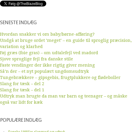
SENESTE INDLÆG
Hvordan snakker vi om baby/børne-afføring?
Undgå at bruge ordet ’meget’ – en guide til sproglig præcision,
variation og klarhed
Føj græs (foie gras) – om udtalefejl ved madord
Sjove sproglige fejl fra danske stile
Faste vendinger der ikke rigtig giver mening
Så’n der – et nyt populært ungdomsudtryk
Tungebrækkere – gipsgebis, frugtplukkere og flødeboller
Slang for tæsk – del 2
Slang for tæsk – del 1
Udtryk man brugte da man var barn og teenager – og måske
også var lidt for kæk
POPULÆRE INDLÆG
Danske 1980’er slangord og udtryk