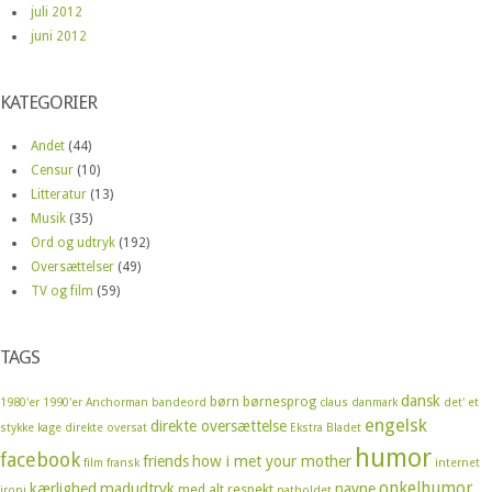
juli 2012
juni 2012
KATEGORIER
Andet
(44)
Censur
(10)
Litteratur
(13)
Musik
(35)
Ord og udtryk
(192)
Oversættelser
(49)
TV og film
(59)
TAGS
dansk
børn
børnesprog
1980'er
1990'er
Anchorman
bandeord
claus
danmark
det' et
engelsk
direkte oversættelse
stykke kage
direkte oversat
Ekstra Bladet
humor
facebook
friends
how i met your mother
film
fransk
internet
onkelhumor
kærlighed
madudtryk
navne
med alt respekt
ironi
natholdet