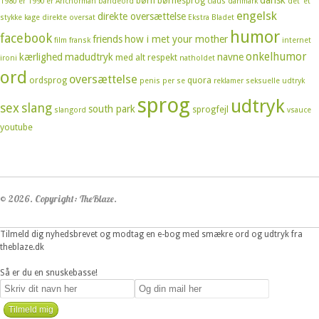
dansk
børn
børnesprog
1980'er
1990'er
Anchorman
bandeord
claus
danmark
det' et
engelsk
direkte oversættelse
stykke kage
direkte oversat
Ekstra Bladet
humor
facebook
friends
how i met your mother
film
fransk
internet
onkelhumor
kærlighed
madudtryk
navne
med alt respekt
ironi
natholdet
ord
oversættelse
ordsprog
quora
penis
per se
reklamer
seksuelle udtryk
sprog
udtryk
sex
slang
south park
sprogfejl
slangord
vsauce
youtube
© 2026. Copyright: TheBlaze.
Tilmeld dig nyhedsbrevet og modtag en e-bog med smækre ord og udtryk fra
theblaze.dk
Så er du en snuskebasse!