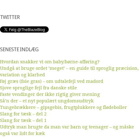
TWITTER
SENESTE INDLÆG
Hvordan snakker vi om baby/børne-afføring?
Undgå at bruge ordet ’meget’ – en guide til sproglig præcision,
variation og klarhed
Føj græs (foie gras) – om udtalefejl ved madord
Sjove sproglige fejl fra danske stile
Faste vendinger der ikke rigtig giver mening
Så’n der – et nyt populært ungdomsudtryk
Tungebrækkere – gipsgebis, frugtplukkere og flødeboller
Slang for tæsk – del 2
Slang for tæsk – del 1
Udtryk man brugte da man var barn og teenager – og måske
også var lidt for kæk