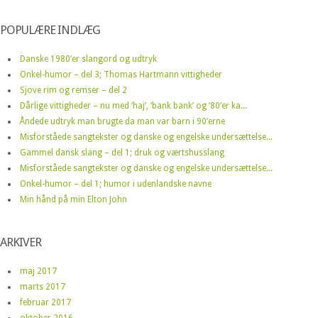
POPULÆRE INDLÆG
Danske 1980’er slangord og udtryk
Onkel-humor – del 3; Thomas Hartmann vittigheder
Sjove rim og remser – del 2
Dårlige vittigheder – nu med ‘haj’, ‘bank bank’ og ’80’er ka...
Åndede udtryk man brugte da man var barn i 90’erne
Misforståede sangtekster og danske og engelske undersættelse...
Gammel dansk slang – del 1; druk og værtshusslang
Misforståede sangtekster og danske og engelske undersættelse...
Onkel-humor – del 1; humor i udenlandske navne
Min hånd på min Elton John
ARKIVER
maj 2017
marts 2017
februar 2017
oktober 2016