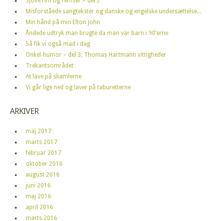
Sjove rim og remser – del 2
Misforståede sangtekster og danske og engelske undersættelse...
Min hånd på min Elton John
Åndede udtryk man brugte da man var barn i 90’erne
Så fik vi også mad i dag
Onkel-humor – del 3; Thomas Hartmann vittigheder
Trekantsområdet
At lave på skamlerne
Vi går lige ned og laver på taburetterne
ARKIVER
maj 2017
marts 2017
februar 2017
oktober 2016
august 2016
juni 2016
maj 2016
april 2016
marts 2016