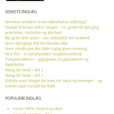
SENESTE INDLÆG
Hvordan snakker vi om baby/børne-afføring?
Undgå at bruge ordet ’meget’ – en guide til sproglig
præcision, variation og klarhed
Føj græs (foie gras) – om udtalefejl ved madord
Sjove sproglige fejl fra danske stile
Faste vendinger der ikke rigtig giver mening
Så’n der – et nyt populært ungdomsudtryk
Tungebrækkere – gipsgebis, frugtplukkere og
flødeboller
Slang for tæsk – del 2
Slang for tæsk – del 1
Udtryk man brugte da man var barn og teenager – og
måske også var lidt for kæk
POPULÆRE INDLÆG
Danske 1980’er slangord og udtryk