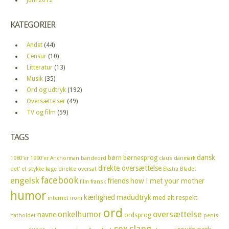
KATEGORIER
Andet
(44)
Censur
(10)
Litteratur
(13)
Musik
(35)
Ord og udtryk
(192)
Oversættelser
(49)
TV og film
(59)
TAGS
dansk
børn
børnesprog
1980'er
1990'er
Anchorman
bandeord
claus
danmark
direkte oversættelse
det' et stykke kage
direkte oversat
Ekstra Bladet
facebook
engelsk
friends
how i met your mother
film
fransk
humor
kærlighed
madudtryk
med alt respekt
internet
ironi
ord
oversættelse
onkelhumor
navne
ordsprog
natholdet
penis
sex
slang