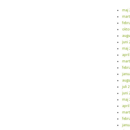
maj 
mart
febr
okto
augu
juni
maj 
apri
mart
febr
janu
augu
juli 
juni
maj 
apri
mart
febr
janu