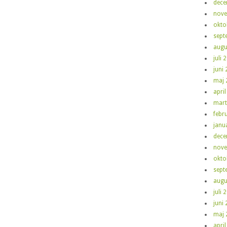
dece
nove
okto
sept
augu
juli 
juni
maj 
apri
mart
febr
janu
dece
nove
okto
sept
augu
juli 
juni
maj 
apri