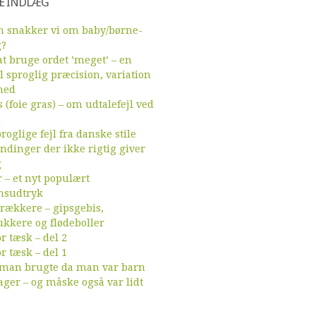
E INDLÆG
 snakker vi om baby/børne-
g?
t bruge ordet ’meget’ – en
l sproglig præcision, variation
hed
 (foie gras) – om udtalefejl ved
d
roglige fejl fra danske stile
endinger der ikke rigtig giver
g
r – et nyt populært
sudtryk
ækkere – gipsgebis,
ukkere og flødeboller
r tæsk – del 2
r tæsk – del 1
 man brugte da man var barn
ager – og måske også var lidt