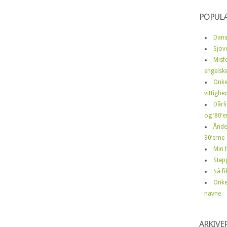
POPUL
Dans
Sjov
Misf
engelske
Onke
vittighe
Dårli
og ’80’er
Ånde
90’erne
Min h
Step
Så f
Onke
navne
ARKIVE