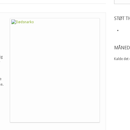
STØT TH
MÅNED
ig
Kalde det
r
e
se.