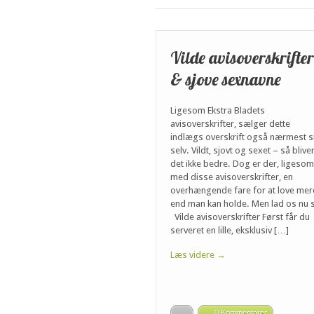
Vilde avisoverskrifter
& sjove sexnavne
Ligesom Ekstra Bladets
avisoverskrifter, sælger dette
indlægs overskrift også nærmest s
selv. Vildt, sjovt og sexet – så blive
det ikke bedre. Dog er der, ligesom
med disse avisoverskrifter, en
overhængende fare for at love mer
end man kan holde. Men lad os nu 
Vilde avisoverskrifter Først får du
serveret en lille, eksklusiv […]
Læs videre →
0 Kommentarer