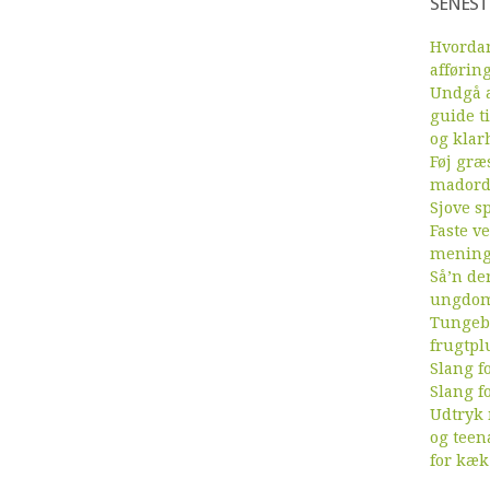
SENEST
Hvordan
afførin
Undgå a
guide ti
og klar
Føj græs
mador
Sjove sp
Faste v
menin
Så’n de
ungdom
Tungebr
frugtpl
Slang fo
Slang fo
Udtryk
og teen
for kæk