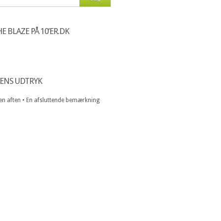
E BLAZE PÅ 10’ER.DK
ENS UDTRYK
 en aften • En afsluttende bemærkning