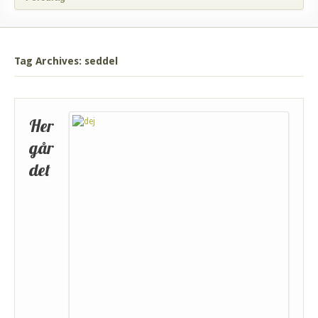
Tag Archives: seddel
Her
går
det