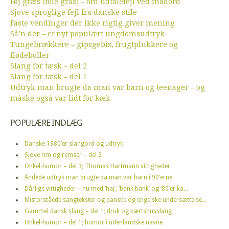
Føj græs (foie gras) – om udtalefejl ved madord
Sjove sproglige fejl fra danske stile
Faste vendinger der ikke rigtig giver mening
Så’n der – et nyt populært ungdomsudtryk
Tungebrækkere – gipsgebis, frugtplukkere og
flødeboller
Slang for tæsk – del 2
Slang for tæsk – del 1
Udtryk man brugte da man var barn og teenager – og
måske også var lidt for kæk
POPULÆRE INDLÆG
Danske 1980’er slangord og udtryk
Sjove rim og remser – del 2
Onkel-humor – del 3; Thomas Hartmann vittigheder
Åndede udtryk man brugte da man var barn i 90’erne
Dårlige vittigheder – nu med ‘haj’, ‘bank bank’ og ’80’er ka...
Misforståede sangtekster og danske og engelske undersættelse...
Gammel dansk slang – del 1; druk og værtshusslang
Onkel-humor – del 1; humor i udenlandske navne