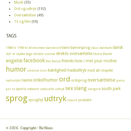
Musik
(35)
Ord og udtryk
(192)
Oversættelser
(49)
TV og film
(59)
TAGS
dansk
børn
børnesprog
1980'er
1990'er
Anchorman
bandeord
claus
danmark
direkte oversættelse
det' et stykke kage
direkte oversat
Ekstra Bladet
facebook
engelsk
friends
how i met your mother
film
fransk
humor
kærlighed
madudtryk
med alt respekt
internet
ironi
ord
oversættelse
onkelhumor
navne
ordsprog
natholdet
penis
sex
slang
south park
quora
per se
reklamer
seksuelle udtryk
slangord
sprog
udtryk
sprogfejl
youtube
vsauce
© 2026. Copyright: TheBlaze.