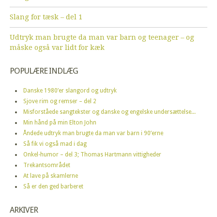
Slang for tæsk – del 1
Udtryk man brugte da man var barn og teenager – og
måske også var lidt for kæk
POPULÆRE INDLÆG
Danske 1980’er slangord og udtryk
Sjove rim og remser – del 2
Misforståede sangtekster og danske og engelske undersættelse...
Min hånd på min Elton John
Åndede udtryk man brugte da man var barn i 90’erne
Så fik vi også mad i dag
Onkel-humor – del 3; Thomas Hartmann vittigheder
Trekantsområdet
At lave på skamlerne
Så er den ged barberet
ARKIVER