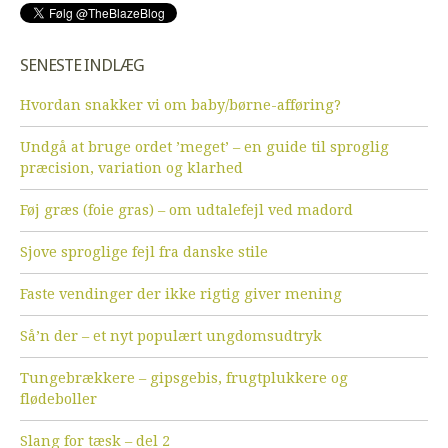
SENESTE INDLÆG
Hvordan snakker vi om baby/børne-afføring?
Undgå at bruge ordet ’meget’ – en guide til sproglig
præcision, variation og klarhed
Føj græs (foie gras) – om udtalefejl ved madord
Sjove sproglige fejl fra danske stile
Faste vendinger der ikke rigtig giver mening
Så’n der – et nyt populært ungdomsudtryk
Tungebrækkere – gipsgebis, frugtplukkere og
flødeboller
Slang for tæsk – del 2