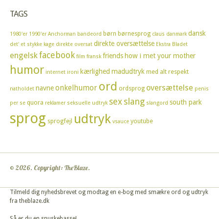
TAGS
dansk
børn
børnesprog
1980'er
1990'er
Anchorman
bandeord
claus
danmark
direkte oversættelse
det' et stykke kage
direkte oversat
Ekstra Bladet
facebook
engelsk
friends
how i met your mother
film
fransk
humor
kærlighed
madudtryk
med alt respekt
internet
ironi
ord
oversættelse
onkelhumor
navne
ordsprog
natholdet
penis
sex
slang
south park
quora
per se
reklamer
seksuelle udtryk
slangord
sprog
udtryk
sprogfejl
youtube
vsauce
© 2026. Copyright: TheBlaze.
Tilmeld dig nyhedsbrevet og modtag en e-bog med smækre ord og udtryk
fra theblaze.dk
Så er du en snuskebasse!