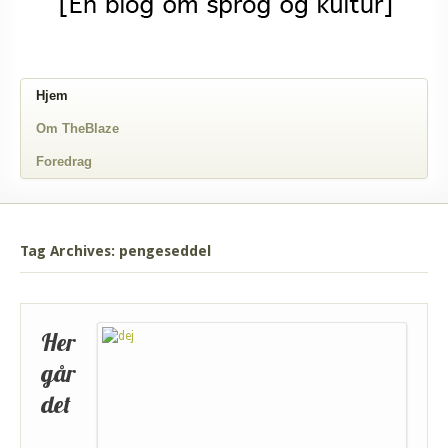
Hjem
Om TheBlaze
Foredrag
Tag Archives: pengeseddel
Her
går
det