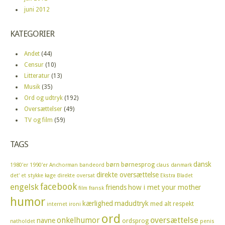
juni 2012
KATEGORIER
Andet
(44)
Censur
(10)
Litteratur
(13)
Musik
(35)
Ord og udtryk
(192)
Oversættelser
(49)
TV og film
(59)
TAGS
dansk
børn
børnesprog
1980'er
1990'er
Anchorman
bandeord
claus
danmark
direkte oversættelse
det' et stykke kage
direkte oversat
Ekstra Bladet
facebook
engelsk
friends
how i met your mother
film
fransk
humor
kærlighed
madudtryk
med alt respekt
internet
ironi
ord
oversættelse
onkelhumor
navne
ordsprog
natholdet
penis