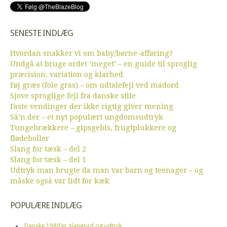
SENESTE INDLÆG
Hvordan snakker vi om baby/børne-afføring?
Undgå at bruge ordet ’meget’ – en guide til sproglig
præcision, variation og klarhed
Føj græs (foie gras) – om udtalefejl ved madord
Sjove sproglige fejl fra danske stile
Faste vendinger der ikke rigtig giver mening
Så’n der – et nyt populært ungdomsudtryk
Tungebrækkere – gipsgebis, frugtplukkere og
flødeboller
Slang for tæsk – del 2
Slang for tæsk – del 1
Udtryk man brugte da man var barn og teenager – og
måske også var lidt for kæk
POPULÆRE INDLÆG
Danske 1980’er slangord og udtryk