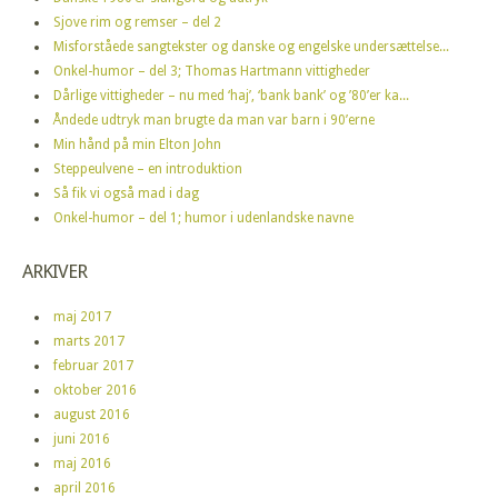
Sjove rim og remser – del 2
Misforståede sangtekster og danske og engelske undersættelse...
Onkel-humor – del 3; Thomas Hartmann vittigheder
Dårlige vittigheder – nu med ‘haj’, ‘bank bank’ og ’80’er ka...
Åndede udtryk man brugte da man var barn i 90’erne
Min hånd på min Elton John
Steppeulvene – en introduktion
Så fik vi også mad i dag
Onkel-humor – del 1; humor i udenlandske navne
ARKIVER
maj 2017
marts 2017
februar 2017
oktober 2016
august 2016
juni 2016
maj 2016
april 2016