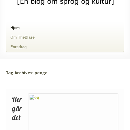
Hjem
Om TheBlaze
Foredrag
Tag Archives: penge
Her
går
det