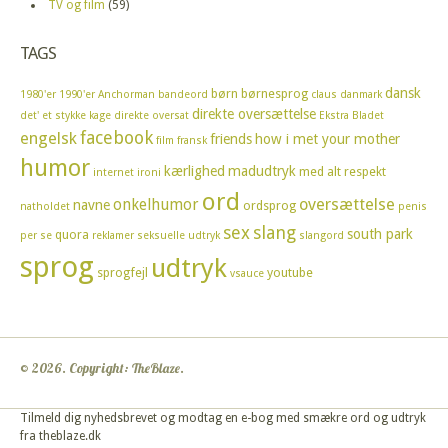
TV og film
(59)
TAGS
dansk
børn
børnesprog
1980'er
1990'er
Anchorman
bandeord
claus
danmark
direkte oversættelse
det' et stykke kage
direkte oversat
Ekstra Bladet
facebook
engelsk
friends
how i met your mother
film
fransk
humor
kærlighed
madudtryk
med alt respekt
internet
ironi
ord
oversættelse
onkelhumor
navne
ordsprog
natholdet
penis
sex
slang
south park
quora
per se
reklamer
seksuelle udtryk
slangord
sprog
udtryk
sprogfejl
youtube
vsauce
© 2026. Copyright: TheBlaze.
Tilmeld dig nyhedsbrevet og modtag en e-bog med smækre ord og udtryk
fra theblaze.dk