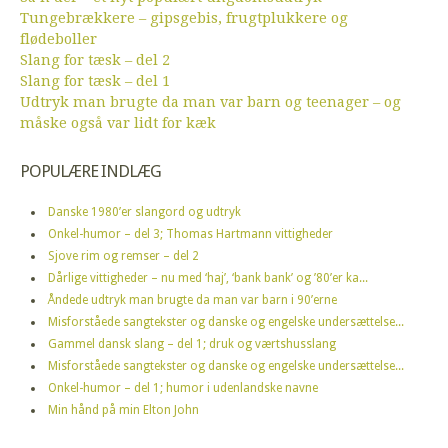
Tungebrækkere – gipsgebis, frugtplukkere og
flødeboller
Slang for tæsk – del 2
Slang for tæsk – del 1
Udtryk man brugte da man var barn og teenager – og
måske også var lidt for kæk
POPULÆRE INDLÆG
Danske 1980’er slangord og udtryk
Onkel-humor – del 3; Thomas Hartmann vittigheder
Sjove rim og remser – del 2
Dårlige vittigheder – nu med ‘haj’, ‘bank bank’ og ’80’er ka...
Åndede udtryk man brugte da man var barn i 90’erne
Misforståede sangtekster og danske og engelske undersættelse...
Gammel dansk slang – del 1; druk og værtshusslang
Misforståede sangtekster og danske og engelske undersættelse...
Onkel-humor – del 1; humor i udenlandske navne
Min hånd på min Elton John