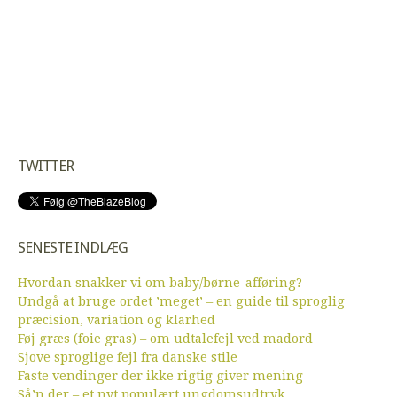
TWITTER
SENESTE INDLÆG
Hvordan snakker vi om baby/børne-afføring?
Undgå at bruge ordet ’meget’ – en guide til sproglig
præcision, variation og klarhed
Føj græs (foie gras) – om udtalefejl ved madord
Sjove sproglige fejl fra danske stile
Faste vendinger der ikke rigtig giver mening
Så’n der – et nyt populært ungdomsudtryk