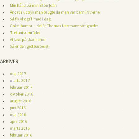
Min hånd på min Elton John
Åndede udtryk man brugte da man var barn i 90’erne
Så fik vi også mad i dag
Onkel-humor – del 3; Thomas Hartmann vittigheder
Trekantsområdet
At lave på skamlerne
Så er den ged barberet
ARKIVER
maj 2017
marts 2017
februar 2017
oktober 2016
august 2016
juni 2016
maj 2016
april 2016
marts 2016
februar 2016