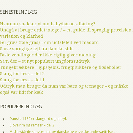
SENESTE INDLÆG
Hvordan snakker vi om baby/børne-afføring?
Undgå at bruge ordet ’meget’ – en guide til sproglig præcision,
variation og klarhed
Føj græs (foie gras) – om udtalefejl ved madord
Sjove sproglige fejl fra danske stile
Faste vendinger der ikke rigtig giver mening
Så’n der – et nyt populært ungdomsudtryk
Tungebrækkere – gipsgebis, frugtplukkere og flødeboller
Slang for tæsk – del 2
Slang for tæsk – del 1
Udtryk man brugte da man var barn og teenager – og måske
også var lidt for kæk
POPULÆRE INDLÆG
Danske 1980’er slangord og udtryk
Sjove rim og remser – del 2
Misforståede sangtekster og danske og engelske undersættelse...