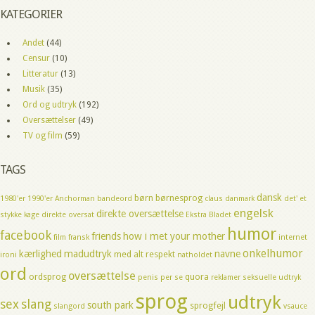
KATEGORIER
Andet
(44)
Censur
(10)
Litteratur
(13)
Musik
(35)
Ord og udtryk
(192)
Oversættelser
(49)
TV og film
(59)
TAGS
dansk
børn
børnesprog
1980'er
1990'er
Anchorman
bandeord
claus
danmark
det' et
engelsk
direkte oversættelse
stykke kage
direkte oversat
Ekstra Bladet
humor
facebook
friends
how i met your mother
film
fransk
internet
onkelhumor
kærlighed
madudtryk
navne
med alt respekt
ironi
natholdet
ord
oversættelse
ordsprog
quora
penis
per se
reklamer
seksuelle udtryk
sprog
udtryk
sex
slang
south park
sprogfejl
slangord
vsauce