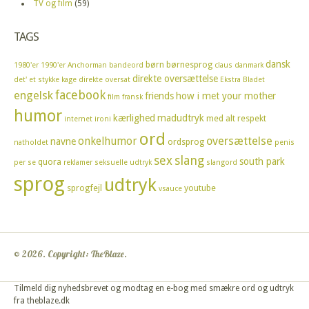
TV og film
(59)
TAGS
dansk
børn
børnesprog
1980'er
1990'er
Anchorman
bandeord
claus
danmark
direkte oversættelse
det' et stykke kage
direkte oversat
Ekstra Bladet
facebook
engelsk
friends
how i met your mother
film
fransk
humor
kærlighed
madudtryk
med alt respekt
internet
ironi
ord
oversættelse
onkelhumor
navne
ordsprog
natholdet
penis
sex
slang
south park
quora
per se
reklamer
seksuelle udtryk
slangord
sprog
udtryk
sprogfejl
youtube
vsauce
© 2026. Copyright: TheBlaze.
Tilmeld dig nyhedsbrevet og modtag en e-bog med smækre ord og udtryk
fra theblaze.dk