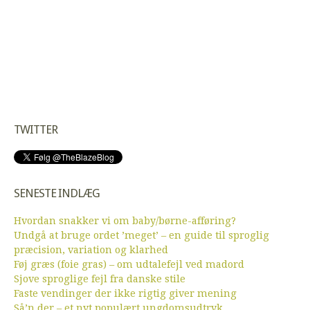
TWITTER
SENESTE INDLÆG
Hvordan snakker vi om baby/børne-afføring?
Undgå at bruge ordet ’meget’ – en guide til sproglig
præcision, variation og klarhed
Føj græs (foie gras) – om udtalefejl ved madord
Sjove sproglige fejl fra danske stile
Faste vendinger der ikke rigtig giver mening
Så’n der – et nyt populært ungdomsudtryk