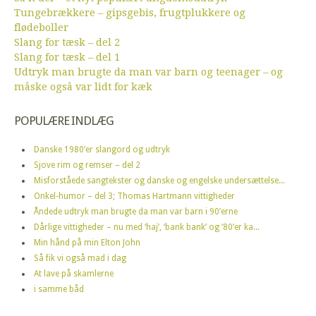
Tungebrækkere – gipsgebis, frugtplukkere og
flødeboller
Slang for tæsk – del 2
Slang for tæsk – del 1
Udtryk man brugte da man var barn og teenager – og
måske også var lidt for kæk
POPULÆRE INDLÆG
Danske 1980’er slangord og udtryk
Sjove rim og remser – del 2
Misforståede sangtekster og danske og engelske undersættelse...
Onkel-humor – del 3; Thomas Hartmann vittigheder
Åndede udtryk man brugte da man var barn i 90’erne
Dårlige vittigheder – nu med ‘haj’, ‘bank bank’ og ’80’er ka...
Min hånd på min Elton John
Så fik vi også mad i dag
At lave på skamlerne
i samme båd