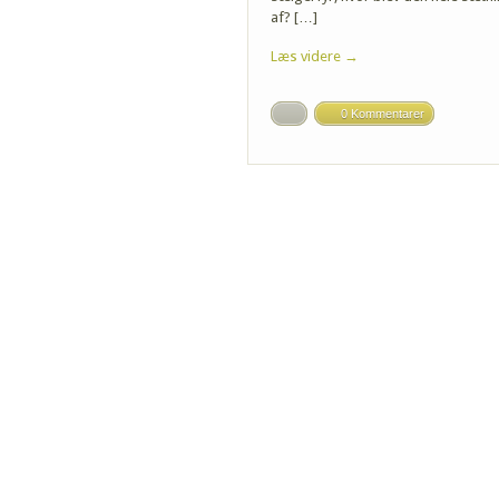
af? […]
Læs videre →
0 Kommentarer