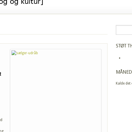
STØT TH
n
MÅNED
Kalde det
ld
ing