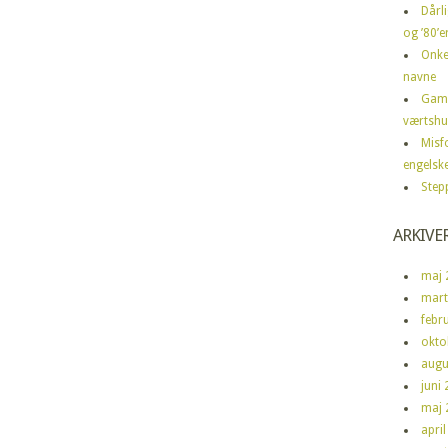
Dårli
og ’80’er
Onke
navne
Gamm
værtshu
Misf
engelske
Step
ARKIVE
maj 
mart
febr
okto
augu
juni
maj 
apri