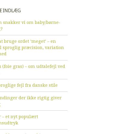
E INDLÆG
 snakker vi om baby/børne-
g?
t bruge ordet ’meget’ – en
l sproglig præcision, variation
hed
 (foie gras) – om udtalefejl ved
d
roglige fejl fra danske stile
endinger der ikke rigtig giver
g
r – et nyt populært
sudtryk