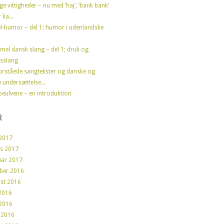
ge vittigheder – nu med ‘haj’, ‘bank bank’
 ka...
l-humor – del 1; humor i udenlandske
el dansk slang – del 1; druk og
sslang
orståede sangtekster og danske og
 undersættelse...
peulvene – en introduktion
R
2017
s 2017
uar 2017
ber 2016
st 2016
 2016
2016
l 2016