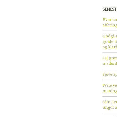
SENEST
Hvordan
afførin
Undgå a
guide ti
og klar
Føj græs
mador
Sjove sp
Faste v
menin
Så’n de
ungdom