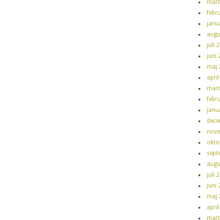
mart
febr
janu
augu
juli 
juni
maj 
apri
mart
febr
janu
dece
nove
okto
sept
augu
juli 
juni
maj 
apri
mart