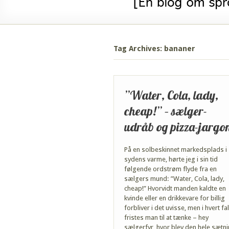
Tag Archives: bananer
”Water, Cola, lady,
cheap!” – sælger-
udråb og pizza-jargo
På en solbeskinnet markedsplads i
sydens varme, hørte jeg i sin tid
følgende ordstrøm flyde fra en
sælgers mund: ”Water, Cola, lady,
cheap!” Hvorvidt manden kaldte en
kvinde eller en drikkevare for billig
forbliver i det uvisse, men i hvert fa
fristes man til at tænke – hey
sælgerfyr, hvor blev den hele sætn