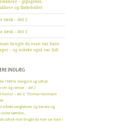
ækkere – gipsgebis,
ukkere og flødeboller
r tæsk – del 2
r tæsk – del 1
 man brugte da man var barn
ager – og måske også var lidt
ÆRE INDLÆG
ke 1980’er slangord og udtryk
e rim og remser – del 2
l-humor – del 3; Thomas Hartmann
der
orståede sangtekster og danske og
 undersættelse...
de udtryk man brugte da man var barn i