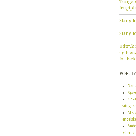
Tungebr
frugtpl
Slang fo
Slang fo
Udtryk
og teen
for kæk
POPUL
Dans
Sjov
Onke
vittighe
Misf
engelske
Ånde
90’erne