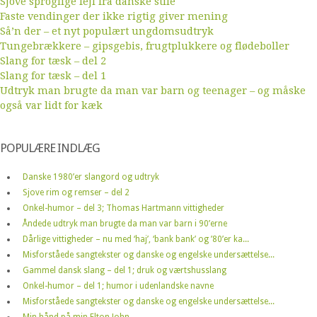
Sjove sproglige fejl fra danske stile
Faste vendinger der ikke rigtig giver mening
Så’n der – et nyt populært ungdomsudtryk
Tungebrækkere – gipsgebis, frugtplukkere og flødeboller
Slang for tæsk – del 2
Slang for tæsk – del 1
Udtryk man brugte da man var barn og teenager – og måske
også var lidt for kæk
POPULÆRE INDLÆG
Danske 1980’er slangord og udtryk
Sjove rim og remser – del 2
Onkel-humor – del 3; Thomas Hartmann vittigheder
Åndede udtryk man brugte da man var barn i 90’erne
Dårlige vittigheder – nu med ‘haj’, ‘bank bank’ og ’80’er ka...
Misforståede sangtekster og danske og engelske undersættelse...
Gammel dansk slang – del 1; druk og værtshusslang
Onkel-humor – del 1; humor i udenlandske navne
Misforståede sangtekster og danske og engelske undersættelse...
Min hånd på min Elton John