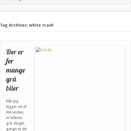
Tag Archives: white trash
Der er
for
mange
grå
biler
Når jeg
kigger ud af
mit vindue,
er bilerne
grå. Nogle
gange er de