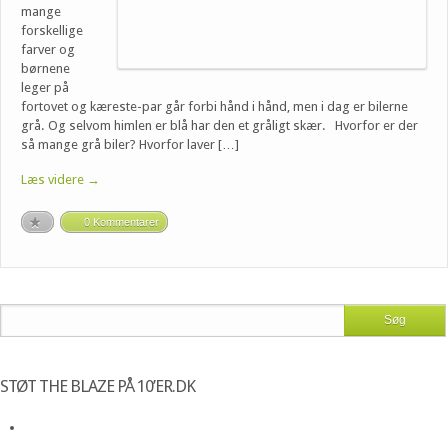
mange
forskellige
farver og
børnene
leger på
fortovet og kæreste-par går forbi hånd i hånd, men i dag er bilerne
grå. Og selvom himlen er blå har den et gråligt skær. Hvorfor er der
så mange grå biler? Hvorfor laver […]
Læs videre →
0 Kommentarer
STØT THE BLAZE PÅ 10’ER.DK