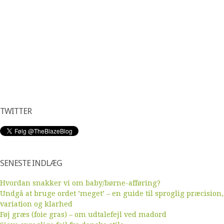
TWITTER
SENESTE INDLÆG
Hvordan snakker vi om baby/børne-afføring?
Undgå at bruge ordet ’meget’ – en guide til sproglig præcision,
variation og klarhed
Føj græs (foie gras) – om udtalefejl ved madord