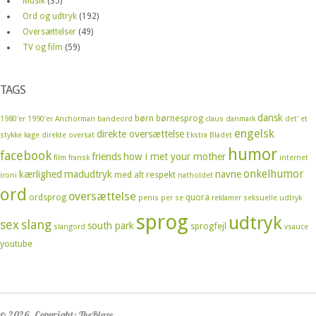
Musik
(35)
Ord og udtryk
(192)
Oversættelser
(49)
TV og film
(59)
TAGS
dansk
børn
børnesprog
1980'er
1990'er
Anchorman
bandeord
claus
danmark
det' et
engelsk
direkte oversættelse
stykke kage
direkte oversat
Ekstra Bladet
humor
facebook
friends
how i met your mother
film
fransk
internet
onkelhumor
kærlighed
madudtryk
navne
med alt respekt
ironi
natholdet
ord
oversættelse
ordsprog
quora
penis
per se
reklamer
seksuelle udtryk
sprog
udtryk
sex
slang
south park
sprogfejl
slangord
vsauce
youtube
© 2026. Copyright: TheBlaze.