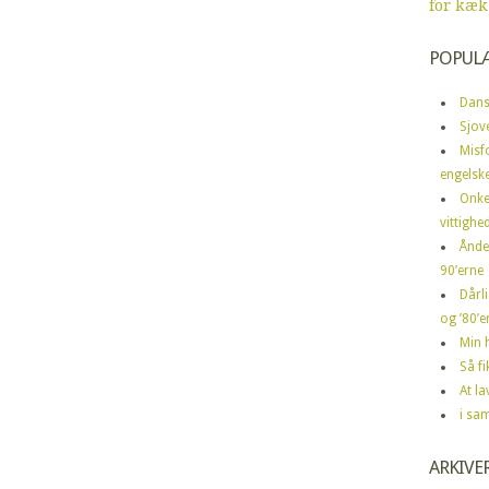
for kæk
POPUL
Dans
Sjov
Misf
engelske
Onke
vittighe
Ånde
90’erne
Dårli
og ’80’er
Min h
Så f
At la
i sa
ARKIVE