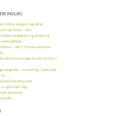
ÆRE INDLÆG
ke 1980’er slangord og udtryk
e rim og remser – del 2
orståede sangtekster og danske og
 undersættelse...
l-humor – del 3; Thomas Hartmann
der
de udtryk man brugte da man var barn i
ge vittigheder – nu med ‘haj’, ‘bank bank’
 ka...
ånd på min Elton John
ik vi også mad i dag
ve på skamlerne
mme båd
R