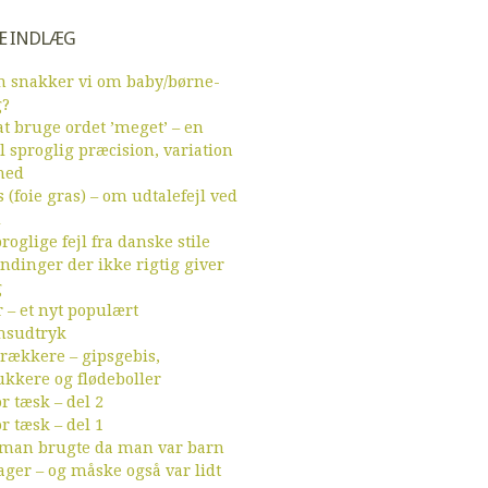
E INDLÆG
 snakker vi om baby/børne-
g?
t bruge ordet ’meget’ – en
l sproglig præcision, variation
hed
 (foie gras) – om udtalefejl ved
d
roglige fejl fra danske stile
endinger der ikke rigtig giver
g
r – et nyt populært
sudtryk
ækkere – gipsgebis,
ukkere og flødeboller
r tæsk – del 2
r tæsk – del 1
 man brugte da man var barn
ager – og måske også var lidt