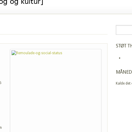
STØT TH
MÅNED
5
Kalde det
n