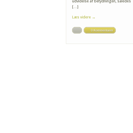
udvidelse af betydningen, således
[…]
Læs videre →
0 Kommentarer