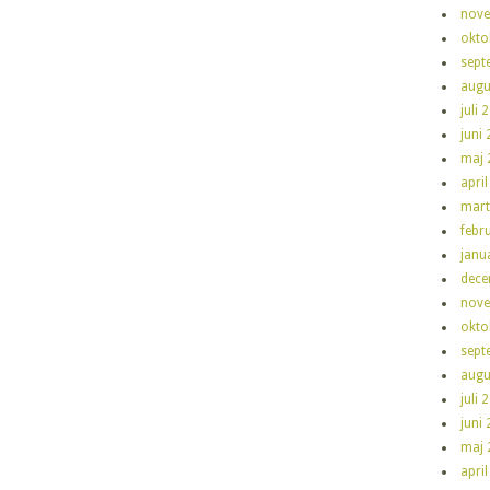
nove
okto
sept
augu
juli 
juni
maj 
apri
mart
febr
janu
dece
nove
okto
sept
augu
juli 
juni
maj 
apri