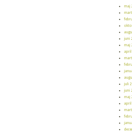
maj 
mart
febr
okto
augu
juni
maj 
apri
mart
febr
janu
augu
juli 
juni
maj 
apri
mart
febr
janu
dece