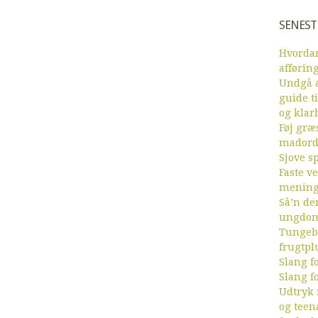
SENEST
Hvordan
afførin
Undgå a
guide ti
og klar
Føj græs
mador
Sjove sp
Faste v
menin
Så’n de
ungdom
Tungebr
frugtpl
Slang fo
Slang fo
Udtryk
og teen