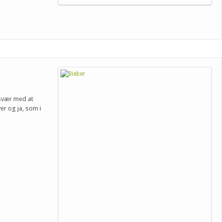
esvær med at
r og ja, som i