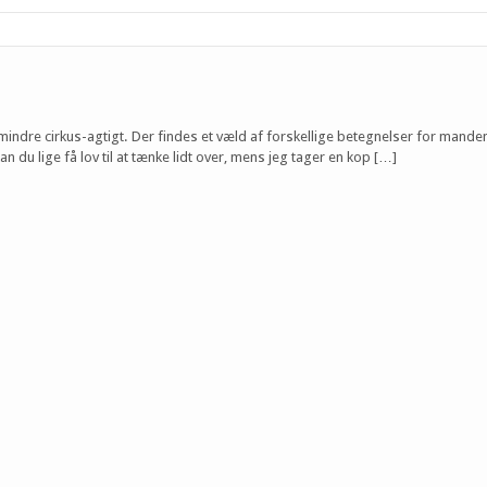
t mindre cirkus-agtigt. Der findes et væld af forskellige betegnelser for mande
n du lige få lov til at tænke lidt over, mens jeg tager en kop […]