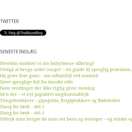
TWITTER
SENESTE INDLÆG
Hvordan snakker vi om baby/børne-afføring?
Undgå at bruge ordet ’meget’ – en guide til sproglig præcision,
Føj græs (foie gras) – om udtalefejl ved madord
Sjove sproglige fejl fra danske stile
Faste vendinger der ikke rigtig giver mening
Så’n der – et nyt populært ungdomsudtryk
Tungebrækkere – gipsgebis, frugtplukkere og flødeboller
Slang for tæsk – del 2
Slang for tæsk – del 1
Udtryk man brugte da man var barn og teenager – og måske ogs