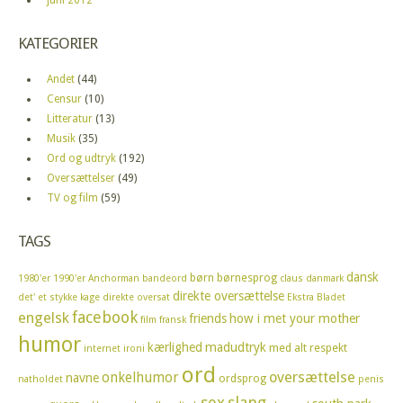
KATEGORIER
Andet
(44)
Censur
(10)
Litteratur
(13)
Musik
(35)
Ord og udtryk
(192)
Oversættelser
(49)
TV og film
(59)
TAGS
dansk
børn
børnesprog
1980'er
1990'er
Anchorman
bandeord
claus
danmark
direkte oversættelse
det' et stykke kage
direkte oversat
Ekstra Bladet
facebook
engelsk
friends
how i met your mother
film
fransk
humor
kærlighed
madudtryk
med alt respekt
internet
ironi
ord
oversættelse
onkelhumor
navne
ordsprog
natholdet
penis
sex
slang