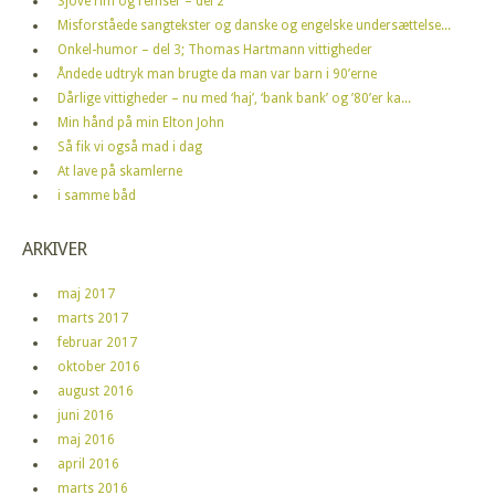
Sjove rim og remser – del 2
Misforståede sangtekster og danske og engelske undersættelse...
Onkel-humor – del 3; Thomas Hartmann vittigheder
Åndede udtryk man brugte da man var barn i 90’erne
Dårlige vittigheder – nu med ‘haj’, ‘bank bank’ og ’80’er ka...
Min hånd på min Elton John
Så fik vi også mad i dag
At lave på skamlerne
i samme båd
ARKIVER
maj 2017
marts 2017
februar 2017
oktober 2016
august 2016
juni 2016
maj 2016
april 2016
marts 2016