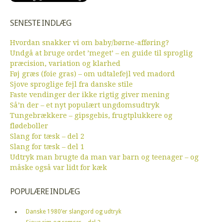
SENESTE INDLÆG
Hvordan snakker vi om baby/børne-afføring?
Undgå at bruge ordet ’meget’ – en guide til sproglig
præcision, variation og klarhed
Føj græs (foie gras) – om udtalefejl ved madord
Sjove sproglige fejl fra danske stile
Faste vendinger der ikke rigtig giver mening
Så’n der – et nyt populært ungdomsudtryk
Tungebrækkere – gipsgebis, frugtplukkere og
flødeboller
Slang for tæsk – del 2
Slang for tæsk – del 1
Udtryk man brugte da man var barn og teenager – og
måske også var lidt for kæk
POPULÆRE INDLÆG
Danske 1980’er slangord og udtryk