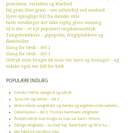
præcision, variation og klarhed
Føj græs (foie gras) – om udtalefejl ved madord
Sjove sproglige fejl fra danske stile
Faste vendinger der ikke rigtig giver mening
Så’n der – et nyt populært ungdomsudtryk
Tungebrækkere – gipsgebis, frugtplukkere og
flødeboller
Slang for tæsk – del 2
Slang for tæsk – del 1
Udtryk man brugte da man var barn og teenager – og
måske også var lidt for kæk
POPULÆRE INDLÆG
Danske 1980’er slangord og udtryk
Sjove rim og remser – del 2
Misforståede sangtekster og danske og engelske undersættelse...
Onkel-humor – del 3; Thomas Hartmann vittigheder
Åndede udtryk man brugte da man var barn i 90’erne
Dårlige vittigheder – nu med ‘haj’, ‘bank bank’ og ’80’er ka...
Min hånd på min Elton John