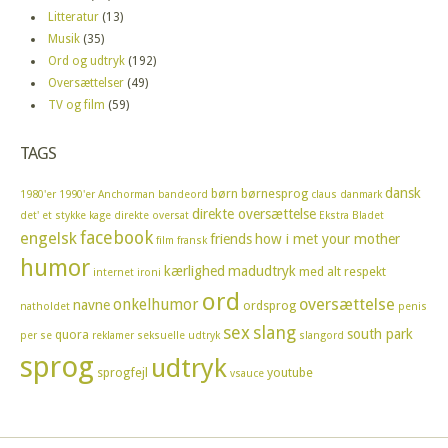
Litteratur
(13)
Musik
(35)
Ord og udtryk
(192)
Oversættelser
(49)
TV og film
(59)
TAGS
dansk
børn
børnesprog
1980'er
1990'er
Anchorman
bandeord
claus
danmark
direkte oversættelse
det' et stykke kage
direkte oversat
Ekstra Bladet
facebook
engelsk
friends
how i met your mother
film
fransk
humor
kærlighed
madudtryk
med alt respekt
internet
ironi
ord
oversættelse
onkelhumor
navne
ordsprog
natholdet
penis
sex
slang
south park
quora
per se
reklamer
seksuelle udtryk
slangord
sprog
udtryk
sprogfejl
youtube
vsauce