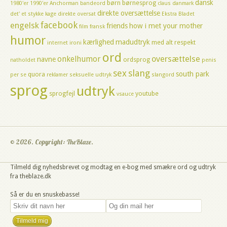
dansk
børn
børnesprog
1980'er
1990'er
Anchorman
bandeord
claus
danmark
direkte oversættelse
det' et stykke kage
direkte oversat
Ekstra Bladet
facebook
engelsk
friends
how i met your mother
film
fransk
humor
kærlighed
madudtryk
med alt respekt
internet
ironi
ord
oversættelse
onkelhumor
navne
ordsprog
natholdet
penis
sex
slang
south park
quora
per se
reklamer
seksuelle udtryk
slangord
sprog
udtryk
sprogfejl
youtube
vsauce
© 2026. Copyright: TheBlaze.
Tilmeld dig nyhedsbrevet og modtag en e-bog med smækre ord og udtryk
fra theblaze.dk
Så er du en snuskebasse!