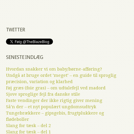
TWITTER
SENESTE INDLÆG
Hvordan snakker vi om baby/børne-afføring?
Undgå at bruge ordet ’meget’ – en guide til sproglig
præcision, variation og klarhed
Føj græs (foie gras) – om udtalefejl ved madord
Sjove sproglige fejl fra danske stile
Faste vendinger der ikke rigtig giver mening
Så’n der – et nyt populært ungdomsudtryk
Tungebrækkere – gipsgebis, frugtplukkere og
flødeboller
Slang for tæsk – del 2
Slang for tæsk – del 1