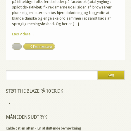
på tilfældige folks feriebilleder på facebook (total ynglings
spildtids-aktivitet) fik reklamerne ude i siden af ‘browseren’
pludselig en lettere seriøs hjerneblødning og begyndte at
blande danske og engelske ord sammen i et sandt kaos af
sproglig meningsløshed. Og her er […]
Læs videre →
0 Kommentarer
STØT THE BLAZE PÅ 10’ER.DK
MÅNEDENS UDTRYK
Kalde det en aften • En afsluttende bemærkning