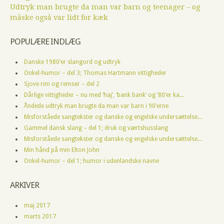
Udtryk man brugte da man var barn og teenager – og
måske også var lidt for kæk
POPULÆRE INDLÆG
Danske 1980’er slangord og udtryk
Onkel-humor – del 3; Thomas Hartmann vittigheder
Sjove rim og remser – del 2
Dårlige vittigheder – nu med ‘haj’, ‘bank bank’ og ’80’er ka...
Åndede udtryk man brugte da man var barn i 90’erne
Misforståede sangtekster og danske og engelske undersættelse...
Gammel dansk slang – del 1; druk og værtshusslang
Misforståede sangtekster og danske og engelske undersættelse...
Min hånd på min Elton John
Onkel-humor – del 1; humor i udenlandske navne
ARKIVER
maj 2017
marts 2017