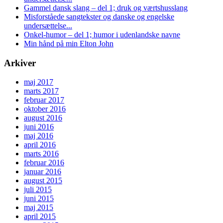
Gammel dansk slang – del 1; druk og værtshusslang
Misforståede sangtekster og danske og engelske
undersættelse...
Onkel-humor – del 1; humor i udenlandske navne
Min hånd på min Elton John
Arkiver
maj 2017
marts 2017
februar 2017
oktober 2016
august 2016
juni 2016
maj 2016
april 2016
marts 2016
februar 2016
januar 2016
august 2015
juli 2015
juni 2015
maj 2015
april 2015