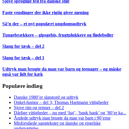
Sjove sproglige fejl fra danske stile
Faste vendinger der ikke rigtig giver mening
Så’n der – et nyt populært ungdomsudtryk
Tungebrækkere – gipsgebis, frugtplukkere og flødeboller
Slang for tæsk – del 2
Slang for tæsk – del 1
Udtryk man brugte da man var barn og teenager – og måske
også var lidt for kæk
Populære indlæg
Danske 1980’er slangord og udtryk
Onkel-humor – del 3; Thomas Hartmann vittigheder
Sjove rim og remser – del 2
Dårlige vittigheder – nu med ‘haj’, ‘bank bank’ og ’80’er ka...
Åndede udtryk man brugte da man var barn i 90’erne
Misforståede sangtekster og danske og engelske
undersættelse...