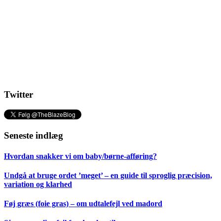
Twitter
Seneste indlæg
Hvordan snakker vi om baby/børne-afføring?
Undgå at bruge ordet ’meget’ – en guide til sproglig præcision,
variation og klarhed
Føj græs (foie gras) – om udtalefejl ved madord