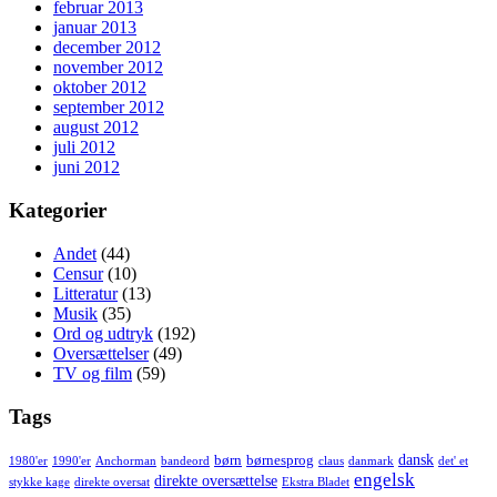
februar 2013
januar 2013
december 2012
november 2012
oktober 2012
september 2012
august 2012
juli 2012
juni 2012
Kategorier
Andet
(44)
Censur
(10)
Litteratur
(13)
Musik
(35)
Ord og udtryk
(192)
Oversættelser
(49)
TV og film
(59)
Tags
dansk
børn
børnesprog
1980'er
1990'er
Anchorman
bandeord
claus
danmark
det' et
engelsk
direkte oversættelse
stykke kage
direkte oversat
Ekstra Bladet