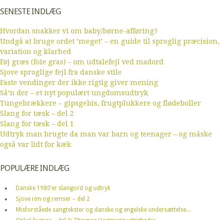
SENESTE INDLÆG
Hvordan snakker vi om baby/børne-afføring?
Undgå at bruge ordet ’meget’ – en guide til sproglig præcision,
variation og klarhed
Føj græs (foie gras) – om udtalefejl ved madord
Sjove sproglige fejl fra danske stile
Faste vendinger der ikke rigtig giver mening
Så’n der – et nyt populært ungdomsudtryk
Tungebrækkere – gipsgebis, frugtplukkere og flødeboller
Slang for tæsk – del 2
Slang for tæsk – del 1
Udtryk man brugte da man var barn og teenager – og måske
også var lidt for kæk
POPULÆRE INDLÆG
Danske 1980’er slangord og udtryk
Sjove rim og remser – del 2
Misforståede sangtekster og danske og engelske undersættelse...