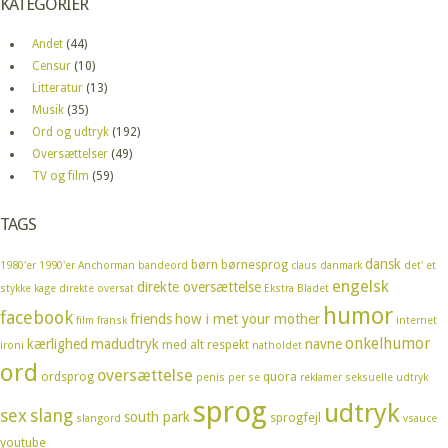
KATEGORIER
Andet
(44)
Censur
(10)
Litteratur
(13)
Musik
(35)
Ord og udtryk
(192)
Oversættelser
(49)
TV og film
(59)
TAGS
dansk
børn
børnesprog
1980'er
1990'er
Anchorman
bandeord
claus
danmark
det' et
engelsk
direkte oversættelse
stykke kage
direkte oversat
Ekstra Bladet
humor
facebook
friends
how i met your mother
film
fransk
internet
onkelhumor
kærlighed
madudtryk
navne
med alt respekt
ironi
natholdet
ord
oversættelse
ordsprog
quora
penis
per se
reklamer
seksuelle udtryk
sprog
udtryk
sex
slang
south park
sprogfejl
slangord
vsauce
youtube