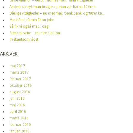
Onkel-humor – del 3; Thomas Hartmann vittigheder
Åndede udtryk man brugte da man var barn i 90’erne
Dårlige vittigheder – nu med ‘haj’, ‘bank bank’ og ’80’er ka...
Min hånd på min Elton John
Så fik vi også mad i dag
Steppeulvene – en introduktion
Trekantsområdet
ARKIVER
maj 2017
marts 2017
februar 2017
oktober 2016
august 2016
juni 2016
maj 2016
april 2016
marts 2016
februar 2016
januar 2016