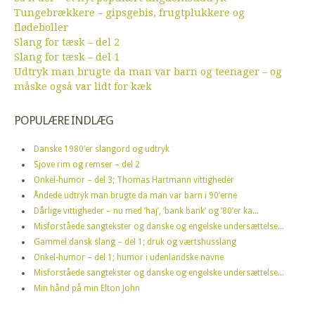
Tungebrækkere – gipsgebis, frugtplukkere og
flødeboller
Slang for tæsk – del 2
Slang for tæsk – del 1
Udtryk man brugte da man var barn og teenager – og
måske også var lidt for kæk
POPULÆRE INDLÆG
Danske 1980’er slangord og udtryk
Sjove rim og remser – del 2
Onkel-humor – del 3; Thomas Hartmann vittigheder
Åndede udtryk man brugte da man var barn i 90’erne
Dårlige vittigheder – nu med ‘haj’, ‘bank bank’ og ’80’er ka...
Misforståede sangtekster og danske og engelske undersættelse...
Gammel dansk slang – del 1; druk og værtshusslang
Onkel-humor – del 1; humor i udenlandske navne
Misforståede sangtekster og danske og engelske undersættelse...
Min hånd på min Elton John