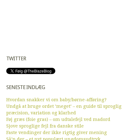
TWITTER
SENESTE INDLÆG
Hvordan snakker vi om baby/børne-afføring?
Undgå at bruge ordet ’meget’ – en guide til sproglig
præcision, variation og klarhed
Føj græs (foie gras) – om udtalefejl ved madord
Sjove sproglige fejl fra danske stile
Faste vendinger der ikke rigtig giver mening
Så’n der – et nyt populært ungdomsudtryk