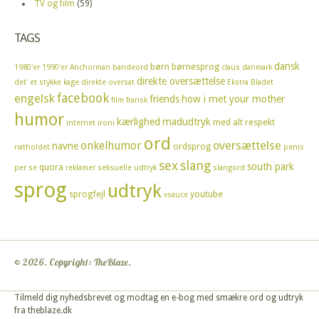
TV og film
(59)
TAGS
dansk
børn
børnesprog
1980'er
1990'er
Anchorman
bandeord
claus
danmark
direkte oversættelse
det' et stykke kage
direkte oversat
Ekstra Bladet
facebook
engelsk
friends
how i met your mother
film
fransk
humor
kærlighed
madudtryk
med alt respekt
internet
ironi
ord
oversættelse
onkelhumor
navne
ordsprog
natholdet
penis
sex
slang
south park
quora
per se
reklamer
seksuelle udtryk
slangord
sprog
udtryk
sprogfejl
youtube
vsauce
© 2026. Copyright: TheBlaze.
Tilmeld dig nyhedsbrevet og modtag en e-bog med smækre ord og udtryk
fra theblaze.dk