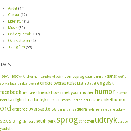
Andet
(44)
Censur
(10)
Litteratur
(13)
Musik
(35)
Ord og udtryk
(192)
Oversættelser
(49)
TV og film
(59)
TAGS
dansk
børn
børnesprog
1980'er
1990'er
Anchorman
bandeord
claus
danmark
det' et
engelsk
direkte oversættelse
stykke kage
direkte oversat
Ekstra Bladet
humor
facebook
friends
how i met your mother
film
fransk
internet
onkelhumor
kærlighed
madudtryk
navne
med alt respekt
ironi
natholdet
ord
oversættelse
ordsprog
quora
penis
per se
reklamer
seksuelle udtryk
sprog
udtryk
sex
slang
south park
sprogfejl
slangord
vsauce
youtube