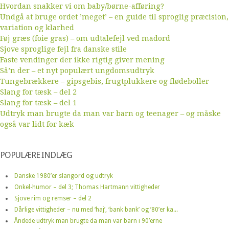
Hvordan snakker vi om baby/børne-afføring?
Undgå at bruge ordet ’meget’ – en guide til sproglig præcision,
variation og klarhed
Føj græs (foie gras) – om udtalefejl ved madord
Sjove sproglige fejl fra danske stile
Faste vendinger der ikke rigtig giver mening
Så’n der – et nyt populært ungdomsudtryk
Tungebrækkere – gipsgebis, frugtplukkere og flødeboller
Slang for tæsk – del 2
Slang for tæsk – del 1
Udtryk man brugte da man var barn og teenager – og måske
også var lidt for kæk
POPULÆRE INDLÆG
Danske 1980’er slangord og udtryk
Onkel-humor – del 3; Thomas Hartmann vittigheder
Sjove rim og remser – del 2
Dårlige vittigheder – nu med ‘haj’, ‘bank bank’ og ’80’er ka...
Åndede udtryk man brugte da man var barn i 90’erne