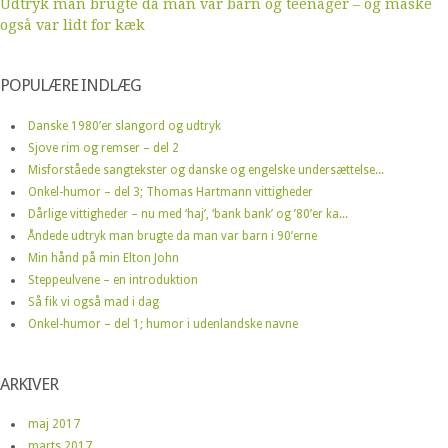
Udtryk man brugte da man var barn og teenager – og måske
også var lidt for kæk
POPULÆRE INDLÆG
Danske 1980’er slangord og udtryk
Sjove rim og remser – del 2
Misforståede sangtekster og danske og engelske undersættelse...
Onkel-humor – del 3; Thomas Hartmann vittigheder
Dårlige vittigheder – nu med ‘haj’, ‘bank bank’ og ’80’er ka...
Åndede udtryk man brugte da man var barn i 90’erne
Min hånd på min Elton John
Steppeulvene – en introduktion
Så fik vi også mad i dag
Onkel-humor – del 1; humor i udenlandske navne
ARKIVER
maj 2017
marts 2017