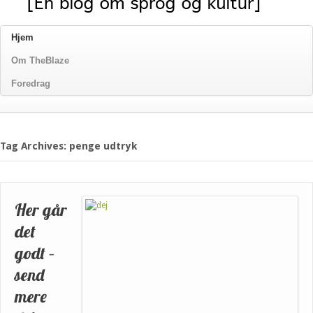
Hjem
Om TheBlaze
Foredrag
Tag Archives: penge udtryk
Her går
det
godt –
send
mere