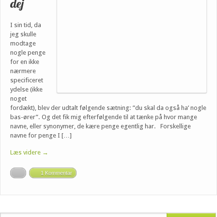
dej
I sin tid, da
jeg skulle
modtage
nogle penge
for en ikke
nærmere
specificeret
ydelse (ikke
noget
fordækt), blev der udtalt følgende sætning: ”du skal da også ha’ nogle
bas-ører”. Og det fik mig efterfølgende til at tænke på hvor mange
navne, eller synonymer, de kære penge egentlig har. Forskellige
navne for penge I […]
Læs videre →
1 Kommentar