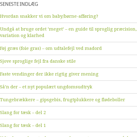
SENESTE INDLÆG
Hvordan snakker vi om baby/børne-afføring?
Undgå at bruge ordet ’meget’ – en guide til sproglig præcision,
variation og klarhed
Føj græs (foie gras) – om udtalefejl ved madord
Sjove sproglige fejl fra danske stile
Faste vendinger der ikke rigtig giver mening
Så’n der – et nyt populært ungdomsudtryk
Tungebrækkere – gipsgebis, frugtplukkere og flødeboller
Slang for tæsk – del 2
Slang for tæsk – del 1