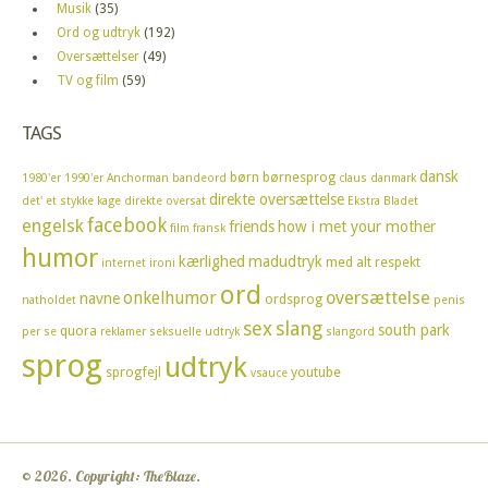
Musik
(35)
Ord og udtryk
(192)
Oversættelser
(49)
TV og film
(59)
TAGS
dansk
børn
børnesprog
1980'er
1990'er
Anchorman
bandeord
claus
danmark
direkte oversættelse
det' et stykke kage
direkte oversat
Ekstra Bladet
facebook
engelsk
friends
how i met your mother
film
fransk
humor
kærlighed
madudtryk
med alt respekt
internet
ironi
ord
oversættelse
onkelhumor
navne
ordsprog
natholdet
penis
sex
slang
south park
quora
per se
reklamer
seksuelle udtryk
slangord
sprog
udtryk
sprogfejl
youtube
vsauce
© 2026. Copyright: TheBlaze.