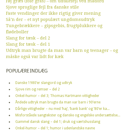
Føj græs (foie gras) – om udtalefejl ved madord
Sjove sproglige fejl fra danske stile
Faste vendinger der ikke rigtig giver mening
Så’n der – et nyt populært ungdomsudtryk
Tungebrækkere – gipsgebis, frugtplukkere og
flødeboller
Slang for tæsk – del 2
Slang for tæsk – del 1
Udtryk man brugte da man var barn og teenager – og
måske også var lidt for kæk
POPULÆRE INDLÆG
Danske 1980’er slangord og udtryk
Sjove rim og remser – del 2
Onkel-humor – del 3; Thomas Hartmann vittigheder
Åndede udtryk man brugte da man var barn i 90’erne
Dårlige vittigheder – nu med ‘haj’, ‘bank bank’ og ’80’er ka...
Misforståede sangtekster og danske og engelske undersættelse...
Gammel dansk slang – del 1; druk og værtshusslang
Onkel-humor – del 1; humor i udenlandske navne