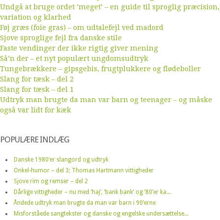
Undgå at bruge ordet ’meget’ – en guide til sproglig præcision,
variation og klarhed
Føj græs (foie gras) – om udtalefejl ved madord
Sjove sproglige fejl fra danske stile
Faste vendinger der ikke rigtig giver mening
Så’n der – et nyt populært ungdomsudtryk
Tungebrækkere – gipsgebis, frugtplukkere og flødeboller
Slang for tæsk – del 2
Slang for tæsk – del 1
Udtryk man brugte da man var barn og teenager – og måske
også var lidt for kæk
POPULÆRE INDLÆG
Danske 1980’er slangord og udtryk
Onkel-humor – del 3; Thomas Hartmann vittigheder
Sjove rim og remser – del 2
Dårlige vittigheder – nu med ‘haj’, ‘bank bank’ og ’80’er ka...
Åndede udtryk man brugte da man var barn i 90’erne
Misforståede sangtekster og danske og engelske undersættelse...