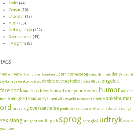
Andet
(44)
Censur
(10)
Litteratur
(13)
Musik
(35)
Ord og udtryk
(192)
Oversættelser
(49)
TV og film
(59)
TAGS
dansk
børn
børnesprog
1980'er
1990'er
Anchorman
bandeord
claus
danmark
det' et
engelsk
direkte oversættelse
stykke kage
direkte oversat
Ekstra Bladet
humor
facebook
friends
how i met your mother
film
fransk
internet
onkelhumor
kærlighed
madudtryk
navne
med alt respekt
ironi
natholdet
ord
oversættelse
ordsprog
quora
penis
per se
reklamer
seksuelle udtryk
sprog
udtryk
sex
slang
south park
sprogfejl
slangord
vsauce
youtube