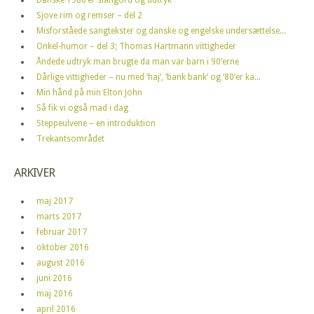
Sjove rim og remser – del 2
Misforståede sangtekster og danske og engelske undersættelse...
Onkel-humor – del 3; Thomas Hartmann vittigheder
Åndede udtryk man brugte da man var barn i 90’erne
Dårlige vittigheder – nu med ‘haj’, ‘bank bank’ og ’80’er ka...
Min hånd på min Elton John
Så fik vi også mad i dag
Steppeulvene – en introduktion
Trekantsområdet
ARKIVER
maj 2017
marts 2017
februar 2017
oktober 2016
august 2016
juni 2016
maj 2016
april 2016