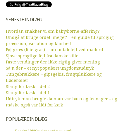
SENESTE INDLÆG
Hvordan snakker vi om baby/børne-afføring?
Undgå at bruge ordet ’meget’ – en guide til sproglig
præcision, variation og klarhed
Føj græs (foie gras) – om udtalefejl ved madord
Sjove sproglige fejl fra danske stile
Faste vendinger der ikke rigtig giver mening
Så’n der – et nyt populært ungdomsudtryk
Tungebrækkere – gipsgebis, frugtplukkere og
flødeboller
Slang for tæsk – del 2
Slang for tæsk – del 1
Udtryk man brugte da man var barn og teenager – og
måske også var lidt for kæk
POPULÆRE INDLÆG
Danske 1980’er slangord og udtryk