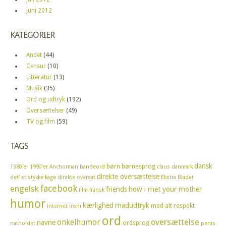
juni 2012
KATEGORIER
Andet
(44)
Censur
(10)
Litteratur
(13)
Musik
(35)
Ord og udtryk
(192)
Oversættelser
(49)
TV og film
(59)
TAGS
dansk
børn
børnesprog
1980'er
1990'er
Anchorman
bandeord
claus
danmark
direkte oversættelse
det' et stykke kage
direkte oversat
Ekstra Bladet
facebook
engelsk
friends
how i met your mother
film
fransk
humor
kærlighed
madudtryk
med alt respekt
internet
ironi
ord
oversættelse
onkelhumor
navne
ordsprog
natholdet
penis