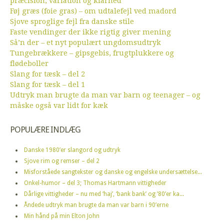
præcision, variation og klarhed
Føj græs (foie gras) – om udtalefejl ved madord
Sjove sproglige fejl fra danske stile
Faste vendinger der ikke rigtig giver mening
Så’n der – et nyt populært ungdomsudtryk
Tungebrækkere – gipsgebis, frugtplukkere og
flødeboller
Slang for tæsk – del 2
Slang for tæsk – del 1
Udtryk man brugte da man var barn og teenager – og
måske også var lidt for kæk
POPULÆRE INDLÆG
Danske 1980’er slangord og udtryk
Sjove rim og remser – del 2
Misforståede sangtekster og danske og engelske undersættelse...
Onkel-humor – del 3; Thomas Hartmann vittigheder
Dårlige vittigheder – nu med ‘haj’, ‘bank bank’ og ’80’er ka...
Åndede udtryk man brugte da man var barn i 90’erne
Min hånd på min Elton John