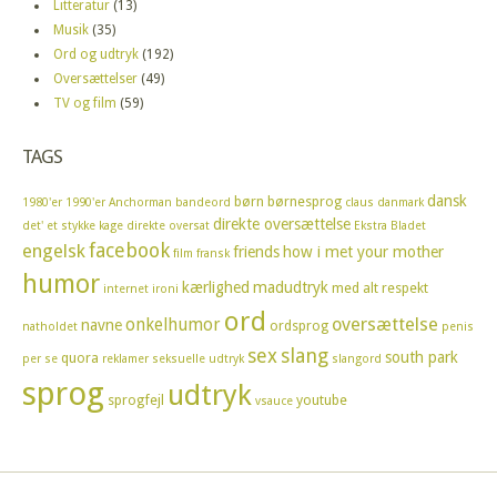
Litteratur
(13)
Musik
(35)
Ord og udtryk
(192)
Oversættelser
(49)
TV og film
(59)
TAGS
dansk
børn
børnesprog
1980'er
1990'er
Anchorman
bandeord
claus
danmark
direkte oversættelse
det' et stykke kage
direkte oversat
Ekstra Bladet
facebook
engelsk
friends
how i met your mother
film
fransk
humor
kærlighed
madudtryk
med alt respekt
internet
ironi
ord
oversættelse
onkelhumor
navne
ordsprog
natholdet
penis
sex
slang
south park
quora
per se
reklamer
seksuelle udtryk
slangord
sprog
udtryk
sprogfejl
youtube
vsauce