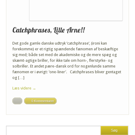
Catchphrases, Lille Arne!!
Det gode gamle danske udtryk ’catchphrase’, (ironi kan
forekomme) er et rigtig spændende fænomen af beskæftige
sig med; både set med de akademiske og de mere spøg og
skæmt-agtige briller, for ikke tale om horn-, flerstyrke- og
solbriller. Et andet pære-dansk ord for nogenlunde samme
fænomen er i øvrigt: ’one-liner’. Catchphrases bliver gentaget
og […]
Læs videre →
0 Kommentarer