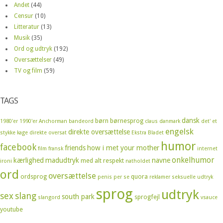
Andet
(44)
Censur
(10)
Litteratur
(13)
Musik
(35)
Ord og udtryk
(192)
Oversættelser
(49)
TV og film
(59)
TAGS
dansk
børn
børnesprog
1980'er
1990'er
Anchorman
bandeord
claus
danmark
det' et
engelsk
direkte oversættelse
stykke kage
direkte oversat
Ekstra Bladet
humor
facebook
friends
how i met your mother
film
fransk
internet
onkelhumor
kærlighed
madudtryk
navne
med alt respekt
ironi
natholdet
ord
oversættelse
ordsprog
quora
penis
per se
reklamer
seksuelle udtryk
sprog
udtryk
sex
slang
south park
sprogfejl
slangord
vsauce
youtube