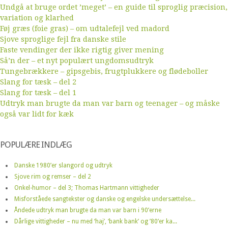
Undgå at bruge ordet ’meget’ – en guide til sproglig præcision,
variation og klarhed
Føj græs (foie gras) – om udtalefejl ved madord
Sjove sproglige fejl fra danske stile
Faste vendinger der ikke rigtig giver mening
Så’n der – et nyt populært ungdomsudtryk
Tungebrækkere – gipsgebis, frugtplukkere og flødeboller
Slang for tæsk – del 2
Slang for tæsk – del 1
Udtryk man brugte da man var barn og teenager – og måske
også var lidt for kæk
POPULÆRE INDLÆG
Danske 1980’er slangord og udtryk
Sjove rim og remser – del 2
Onkel-humor – del 3; Thomas Hartmann vittigheder
Misforståede sangtekster og danske og engelske undersættelse...
Åndede udtryk man brugte da man var barn i 90’erne
Dårlige vittigheder – nu med ‘haj’, ‘bank bank’ og ’80’er ka...